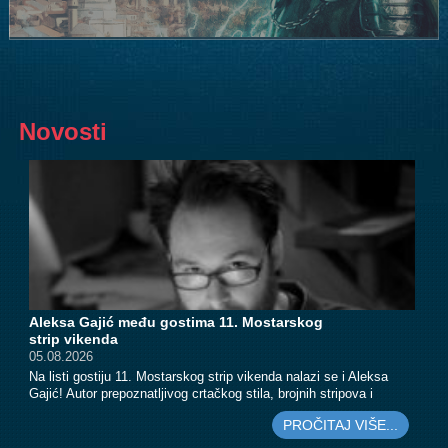
Novosti
Aleksa Gajić među gostima 11. Mostarskog
D
strip vikenda
č
r
05.08.2026
M
a
Na listi gostiju 11. Mostarskog strip vikenda nalazi se i Aleksa
1
a
Gajić! Autor prepoznatljivog crtačkog stila, brojnih stripova i
r
ilustracija, Aleksa će se i ove godine pridružiti festivalskom
O
PROČITAJ VIŠE...
druženju u Mostaru. Posjetioci će ponovo imati priliku upoznati
č
jednog od najistaknutijih autora regionalne strip scene, razmijeniti
u