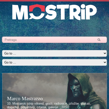
Marco Mastrazzo
Kenan Halilović
10. Mostarski strip vikend, gosti, radionice, izložbe, plakati,
10. Mostarski strip vikend, gosti, radionice, izložbe, plakati,
događaji, posjetitelji, crtanje, galerije...
događaji, posjetitelji, crtanje, galerije...
VIŠE
VIŠE