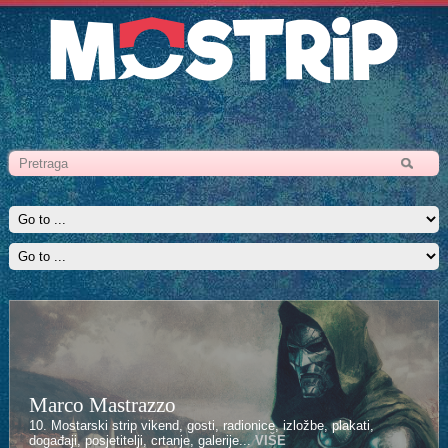
Marco Mastrazzo
Kenan Halilović
10. Mostarski strip vikend, gosti, radionice, izložbe, plakati,
10. Mostarski strip vikend, gosti, radionice, izložbe, plakati,
događaji, posjetitelji, crtanje, galerije...
događaji, posjetitelji, crtanje, galerije...
VIŠE
VIŠE