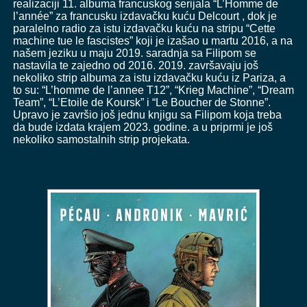
realizaciji 11. albuma francuskog serijala “L’Homme de
l’année” za francusku izdavačku kuću Delcourt , dok je
paralelno radio za istu izdavačku kuću na stripu “Cette
machine tue le fascistes” koji je izašao u martu 2016, a na
našem jeziku u maju 2019. saradnja sa Filipom se
nastavila te zajedno od 2016. 2019. završavaju još
nekoliko strip albuma za istu izdavačku kuću iz Pariza, a
to su: “L’homme de l’annee T12”, “Krieg Machine”, “Dream
Team”, “L’Etoile de Koursk” i “Le Boucher de Stonne”.
Upravo je završio još jednu knjigu sa Filipom koja treba
da bude izdata krajem 2023. godine. a u priprmi je još
nekoliko samostalnih strip projekata.