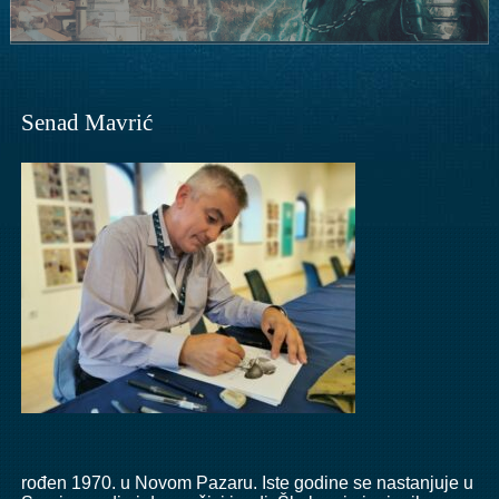
Senad Mavrić
rođen 1970. u Novom Pazaru. Iste godine se nastanjuje u