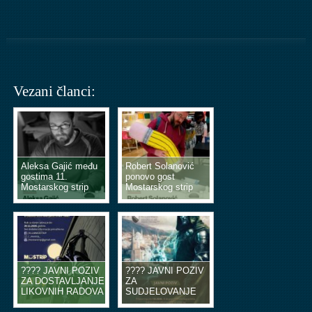
Vezani članci:
Aleksa Gajić među
Robert Solanović
gostima 11.
ponovo gost
Mostarskog strip
Mostarskog strip
vikenda
vikenda
???? JAVNI POZIV
???? JAVNI POZIV
ZA DOSTAVLJANJE
ZA
LIKOVNIH RADOVA
SUDJELOVANJE
U OBLIKU
NA EDUKACIJSKIM