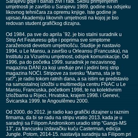
Sarajevu gdje i danas živi i radi. Školu primjenjenih
umjetnosti je završio u Sarajevu 1989. godine na odsjeku
likovnog tehničara za opremu knjige. Iste godine je
upisao Akademiju likovnih umjetnosti na kojoj je bio
redovan student grafičkog dizajna.
Od 1984. pa sve do aprila `92. je bio stalni suradnik u
Strip Art Featuresu gdje i poprima sve simptome
zaraženosti devetom umjetnošću. Studije je nastavio
1994. u Le Mansu, a završio u Orleansu (Francuska), na
Institutu za Vizuelnu umjetnost, odsjek komunikacije. Od
1996. pa do početka 1999. suradnik je nezavisnog
magazina DANI za koji uređuje prvi i jedini broj strip
magazina NOĆI. Stripove za svesku “Mama, sta je to
rat?”, je radio tokom ratnih dana, a sa istim se predstavio
na samostalnoj izložbi u multimedija centru FNAC u Le
Mansu, Francuska, početkom 1998, te na kolektivnim
izložbama u Rijeci, Hrvatska, krajem 1998. i Genevi,
Švicarska 1999. te Angoulêmeu 2000.
Od 2000. do 2012. je radio kao grafički dizajner u raznim
firmama, da bi se radu na stripu vratio 2013. kada je u
saradnji sa Filipom Andronikom uradio strip “Gangs-MS
13”, za francusku izdavačku kuću Casterman, edicija
Jungle. Potom, 2014-15. nastavlja suradnju sa Filipom pri