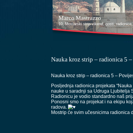
Marco Mastrazzo
Kenan Halilović
10. Mostarski strip vikend, gosti, radionice, i
10. Mostarski strip vikend, gosti, radionice, i
Nauka kroz strip – radionica 5 –
Nauka kroz strip – radionica 5 – Povije
Posljednja radionica projekata “Nauka k
nauke u saradnji sa
Udruga Ljubitelja S
Radionicu je vodio standardno naš prija
Ponosni smo na projekat i na ekipu koj
radova.
Mostrip će svim učesnicima radionica do