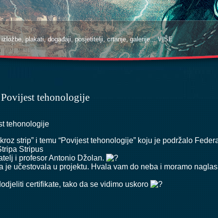
zložbe, plakati, događaji, posjetitelji, crtanje, galerije...
zložbe, plakati, događaji, posjetitelji, crtanje, galerije...
VIŠE
VIŠE
 Povijest tehonologije
st tehonologije
roz strip” i temu “Povijest tehonologije” koju je podržalo Feder
tripa Stripus
telj i profesor Antonio Džolan.
a je učestovala u projektu. Hvala vam do neba i moramo naglasit
djeliti certifikate, tako da se vidimo uskoro