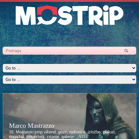
Marco Mastrazzo
Kenan Halilović
10. Mostarski strip vikend, gosti, radionice, izložbe, plakati,
10. Mostarski strip vikend, gosti, radionice, izložbe, plakati,
događaji, posjetitelji, crtanje, galerije...
događaji, posjetitelji, crtanje, galerije...
VIŠE
VIŠE