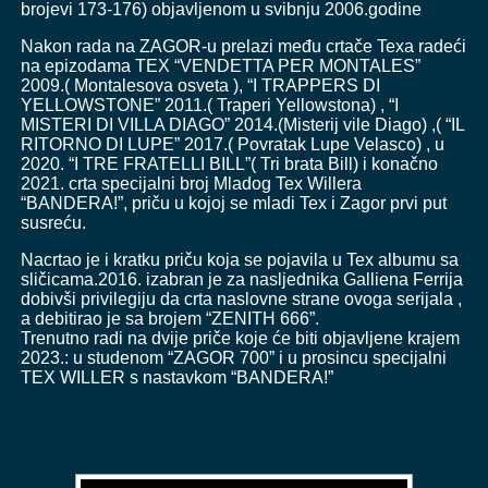
brojevi 173-176) objavljenom u svibnju 2006.godine
Nakon rada na ZAGOR-u prelazi među crtače Texa radeći
na epizodama TEX “VENDETTA PER MONTALES”
2009.( Montalesova osveta ), “I TRAPPERS DI
YELLOWSTONE” 2011.( Traperi Yellowstona) , “I
MISTERI DI VILLA DIAGO” 2014.(Misterij vile Diago) ,( “IL
RITORNO DI LUPE” 2017.( Povratak Lupe Velasco) , u
2020. “I TRE FRATELLI BILL”( Tri brata Bill) i konačno
2021. crta specijalni broj Mladog Tex Willera
“BANDERA!”, priču u kojoj se mladi Tex i Zagor prvi put
susreću.
Nacrtao je i kratku priču koja se pojavila u Tex albumu sa
sličicama.2016. izabran je za nasljednika Galliena Ferrija
dobivši privilegiju da crta naslovne strane ovoga serijala ,
a debitirao je sa brojem “ZENITH 666”.
Trenutno radi na dvije priče koje će biti objavljene krajem
2023.: u studenom “ZAGOR 700” i u prosincu specijalni
TEX WILLER s nastavkom “BANDERA!”