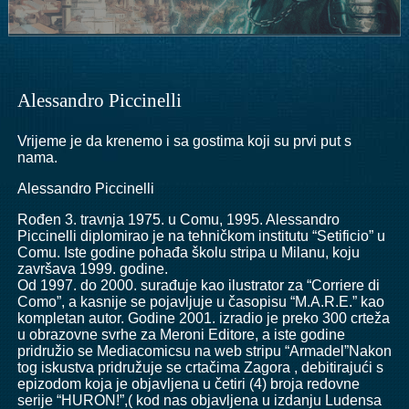
Alessandro Piccinelli
Vrijeme je da krenemo i sa gostima koji su prvi put s
nama.
Alessandro Piccinelli
Rođen 3. travnja 1975. u Comu, 1995. Alessandro
Piccinelli diplomirao je na tehničkom institutu “Setificio” u
Comu. Iste godine pohađa školu stripa u Milanu, koju
završava 1999. godine.
Od 1997. do 2000. surađuje kao ilustrator za “Corriere di
Como”, a kasnije se pojavljuje u časopisu “M.A.R.E.” kao
kompletan autor. Godine 2001. izradio je preko 300 crteža
u obrazovne svrhe za Meroni Editore, a iste godine
pridružio se Mediacomicsu na web stripu “Armadel”Nakon
tog iskustva pridružuje se crtačima Zagora , debitirajući s
epizodom koja je objavljena u četiri (4) broja redovne
serije “HURON!”,( kod nas objavljena u izdanju Ludensa