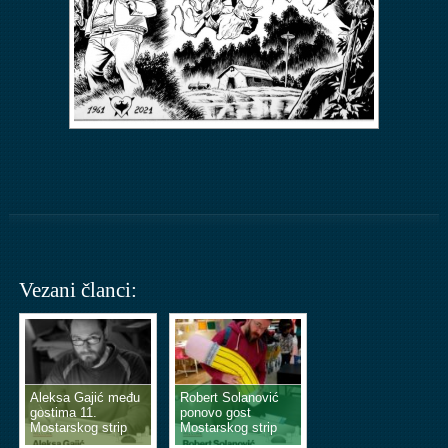
Vezani članci:
Aleksa Gajić među
Robert Solanović
gostima 11.
ponovo gost
Mostarskog strip
Mostarskog strip
vikenda
vikenda