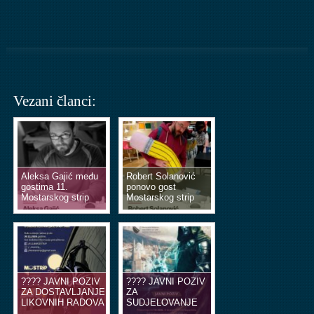
Vezani članci:
Aleksa Gajić među
Robert Solanović
gostima 11.
ponovo gost
Mostarskog strip
Mostarskog strip
vikenda
vikenda
???? JAVNI POZIV
???? JAVNI POZIV
ZA DOSTAVLJANJE
ZA
LIKOVNIH RADOVA
SUDJELOVANJE
U OBLIKU
NA EDUKACIJSKIM