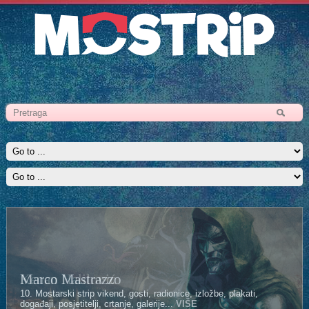
Kenan Halilović
10. Mostarski strip vikend, gosti, radionice, izložbe, plakati,
događaji, posjetitelji, crtanje, galerije...
VIŠE