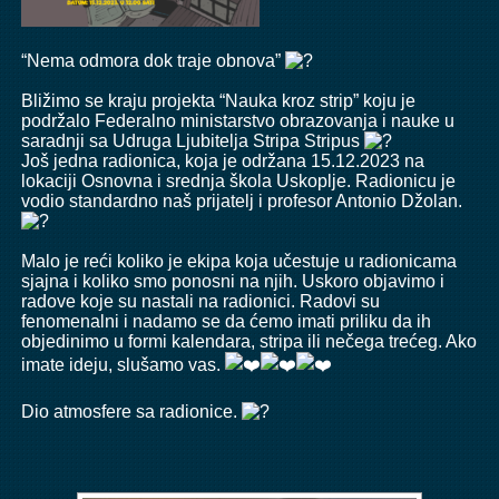
“Nema odmora dok traje obnova”
Bližimo se kraju projekta “Nauka kroz strip” koju je
podržalo Federalno ministarstvo obrazovanja i nauke u
saradnji sa
Udruga Ljubitelja Stripa Stripus
Još jedna radionica, koja je održana 15.12.2023 na
lokaciji Osnovna i srednja škola Uskoplje. Radionicu je
vodio standardno naš prijatelj i profesor Antonio Džolan.
Malo je reći koliko je ekipa koja učestuje u radionicama
sjajna i koliko smo ponosni na njih. Uskoro objavimo i
radove koje su nastali na radionici. Radovi su
fenomenalni i nadamo se da ćemo imati priliku da ih
objedinimo u formi kalendara, stripa ili nečega trećeg. Ako
imate ideju, slušamo vas.
Dio atmosfere sa radionice.