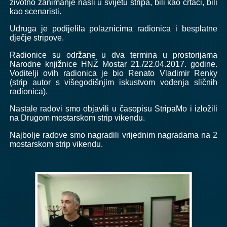
životno zanimanje našli u svijetu stripa, bili kao crtači, bili
kao scenaristi.
Udruga je podijelila polaznicima radionica i besplatne
dječje stripove.
Radionice su održane u dva termina u prostorijama
Narodne knjižnice HNŽ Mostar 21./22.04.2017. godine.
Voditelji ovih radionica je bio Renato Vladimir Renky
(strip autor s višegodišnjim iskustvom vođenja sličnih
radionica).
Nastale radovi smo objavili u časopisu StripaMo i izložili
na Drugom mostarskom strip vikendu.
Najbolje radove smo nagradili vrijednim nagradama na 2
mostarskom strip vikendu.