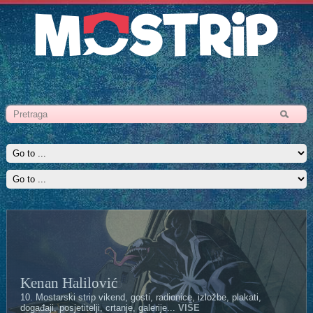
Kenan Halilović
10. Mostarski strip vikend, gosti, radionice, izložbe, plakati,
događaji, posjetitelji, crtanje, galerije...
VIŠE