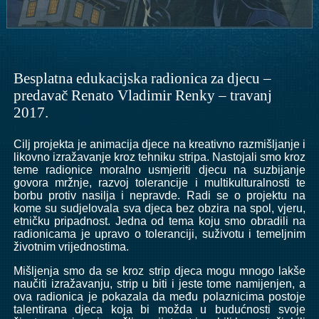
Besplatna edukacijska radionica za djecu –
predavač Renato Vladimir Renky – travanj
2017.
Cilj projekta je animacija djece na kreativno razmišljanje i
likovno izražavanje kroz tehniku stripa. Nastojali smo kroz
teme radionice moralno usmjeriti djecu na suzbijanje
govora mržnje, razvoj tolerancije i multikulturalnosti te
borbu protiv nasilja i nepravde. Radi se o projektu na
kome su sudjelovala sva djeca bez obzira na spol, vjeru,
etničku pripadnost. Jedna od tema koju smo obradili na
radionicama je upravo o toleranciji, suživotu i temeljnim
životnim vrijednostima.
Mišljenja smo da se kroz strip djeca mogu mnogo lakše
naučiti izražavanju, strip u biti i jeste tome namijenjen, a
ova radionica je pokazala da među polaznicima postoje
talentirana djeca koja bi možda u budućnosti svoje