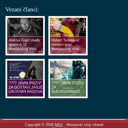
Vezani članci:
Aleksa Gajić među
Robert Solanović
gostima 11.
ponovo gost
Mostarskog strip
Mostarskog strip
vikenda
vikenda
???? JAVNI POZIV
???? JAVNI POZIV
ZA DOSTAVLJANJE
ZA
LIKOVNIH RADOVA
SUDJELOVANJE
U OBLIKU
NA EDUKACIJSKIM
ILUSTRACIJA ILI
RADIONICAMA
STRIP TABLI ????
STRIPA ????
Copyright © 2026
MSV
- Mostarski strip vikend