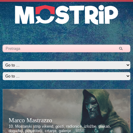
Marco Mastrazzo
Kenan Halilović
10. Mostarski strip vikend, gosti, radionice, izložbe, plakati,
10. Mostarski strip vikend, gosti, radionice, izložbe, plakati,
događaji, posjetitelji, crtanje, galerije...
događaji, posjetitelji, crtanje, galerije...
VIŠE
VIŠE