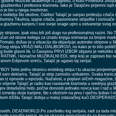
 godine Muzičke akademije u Zagrebu, u klasi Profesora Josipa 
glazbenika I profesora klarineta. Iako je Talajićev prijemni isp
o je bio u njega involviran.
 roditelja što okoline, Dalibor Talajić je sanjao profesiju crtača
ira Tikulina, sjajne crtače, pasionirane stripofile I osnivače 
za glazbenu karijeru I sve svoje snage upro u ostvarenje svog 
stripove, ipak nisu bili još dugo na profesionalnoj razini. No 
ručan od strane kolega za izradu knjiga snimanja za brojne mar
t.Pomalo, došao je u situaciju da objavljuje autorske stripove
čnog stripa VRAZI MALI DALIBOROVI, no kako je to bilo politički
rag bude glavni lik. U časopisu PRVI IZBOR objavio je nekoliko s
 RATNIK, I konačno MUZIKALNI EDI, strip koji je zapravo bio seri
anom Edijevom smrću, Talajić je ugasio taj serijal.
Y želio jednu stranicu erotskog stripa I tu ukazao povjerenj
 deklarira, Talajić je strip zamislio unikatnim. Svaka tranica 
enjao iz episode u epizodu. Nažalost, u poplavi sličnih magazine,
vrijeme Talajić je radio kao nastavnik klarineta u srednjoj glaz
gov dotadašnji hobi, počne donositi jednako novca kao I rad u ško
 izmedju dvije karijere, što s obzirom na prvu I vječnu ljubav I ni
om tržištu Talajić dobija u maloj izdavačkoj kući DESPERADO, n
samdesetih, DEADWORLD.Po završetku tog serijala, radi za tad
e napušta serijal, jer se ukazala mogućnost da za francusk