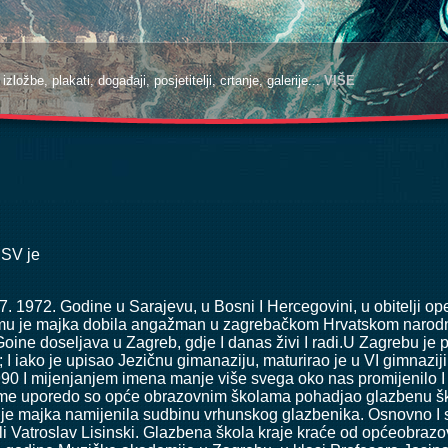
zložbe, plakati, događaji, posjetitelji, crtanje, galerije...
zložbe, plakati, događaji, posjetitelji, crtanje, galerije...
VIŠE
VIŠE
MSV je
07. 1972. Godine u Sarajevu, u Bosni I Hercegovini, u obitelji op
 mu je majka dobila angažman u zagrebačkom Hrvatskom narodn
 Goine doseljava u Zagreb, gdje I danas živi I radi.U Zagrebu 
i; I iako je upisao Jezičnu gimanaziju, maturirao je u VI gimnaz
90 I mijenjanjem imena manje više svega oko nas promijenilo I
jeme uporedo so opće obrazovnim školama pohadjao glazbenu ško
 je majka namijenila sudbinu vrhunskog glazbenika. Osnovno I
i Vatroslav Lisinski. Glazbena škola kraje kraće od općeobrazov