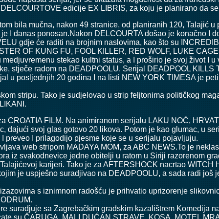
OURTOVE edicije EX LIBRIS, za koju je planirano da se ada
tom bila mučna, nakon 49 stranice, od planiranih 120, Talajić u
a koji je I danas ponosan.Nakon DELCOURTA došao je konačno I
VELU gdje će raditi na brojnim naslovima, kao što su INCR
STER OF KUNG FU, FOOL KILLER, RED WOLF, LUKE CAGE
edjuvremenu stekao kultni status, a I proširio je svoj život I u 
 publike, stječe radom na DEADPOOLU. Serijal DEADPOOL KI
al u posljednjih 20 godina I na listi NEW YORK TIMESA je peti 
tskom stripu. Tako je sudjelovao u strip feljtonima političkog ma
LIKANI.
rad za CROATIA FILM. Na animiranom serijalu LAKU NOĆ, HRVATSKA
ac, dajući svoj glas gotovo 20 likova. Potom je kao glumac, u
e I preveo I prilagodijo pjesme koje se u serijalu pojavljuju.
življava web stripom MADAYA MOM, za ABC NEWS.To je neklasiča
ra iz svakodnevice jedne obitelji u ratom u Siriji razorenom gr
u Talajićevoj karijeri. Tako je za AFTERSHOCK nacrtao WITCH
kojim je uspješno suradjivao na DEADPOOLU, a sada radi još j
im izazovima s iznimnom radošću je prihvatio uprizorenje sli
 PODRUM.
ere suradjuje sa Zagrebačkim gradskim kazalištrem Komedija na 
dio placate su ČARUGA, MALI DUĆAN STRAVE, KOSA, MOTEL