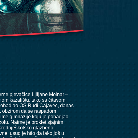
erne pjevačice Ljiljane Molnar –
om kazalištu, tako sa čitavom
je pohadjao OŠ Rudi Čajavec, danas
iji, obzirom da se raspadom
 ime gimnazije koju je pohadjao.
lu. Naime je proklet sjajnim
 srednješkolsko glazbeno
ne, usud je htio da iako još u