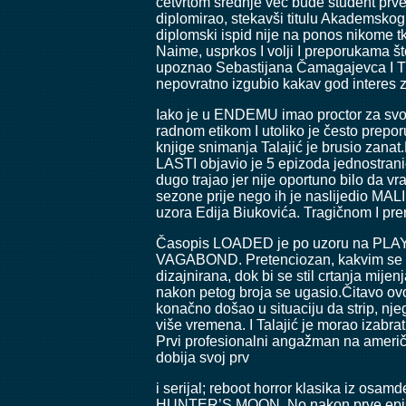
četvrtom srednje već bude student prve
diplomirao, stekavši titulu Akademskog 
diplomski ispid nije na ponos nikome tk
Naime, usprkos I volji I preporukama što
upoznao Sebastijana Čamagajevca I Tihom
nepovratno izgubio kakav god interes 
Iako je u ENDEMU imao proctor za svoje 
radnom etikom I utoliko je često prepo
knjige snimanja Talajić je brusio zana
LASTI objavio je 5 epizoda jednostrani
dugo trajao jer nije oportuno bilo da v
sezone prije nego ih je naslijedio MALI
uzora Edija Biukovića. Tragičnom I prer
Časopis LOADED je po uzoru na PLAYBO
VAGABOND. Pretenciozan, kakvim se I sam
dizajnirana, dok bi se stil crtanja mij
nakon petog broja se ugasio.Čitavo ovo 
konačno došao u situaciju da strip, nje
više vremena. I Talajić je morao izabrati
Prvi profesionalni angažman na američk
dobija svoj prv
i serijal; reboot horror klasika iz o
HUNTER’S MOON. No nakon prve episod