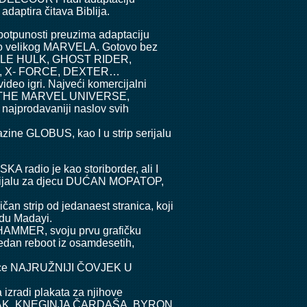
ptira čitava Biblija.
 potpunosti preuzima adaptaciju
 do velikog MARVELA. Gotovo bez
EDIBLE HULK, GHOST RIDER,
, X- FORCE, DEXTER…
video igri. Najveći komercijalni
LLS THE MARVEL UNIVERSE,
najprodavaniji naslov svih
gazine GLOBUS, kao I u strip serijalu
 radio je kao storiborder, ali I
 serijalu za djecu DUĆAN MOPATOP,
n strip od jedanaest stranica, koji
adu Madayi.
 HAMMER, svoju prvu grafičku
edan reboot iz osamdesetih,
kovnice NAJRUŽNIJI ČOVJEK U
izradi plakata za njihove
 MRAK, KNEGINJA ČARDAŠA, BYRON.