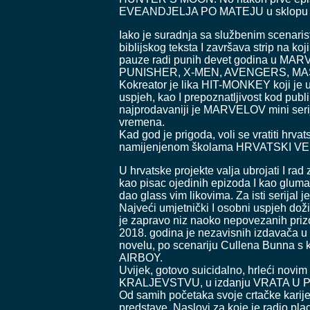
EVEANDJELJA PO MATEJU u sklopu DELC
Iako je suradnja sa službenim scenaris
biblijskog teksta I završava strip n
pauze radi punih devet godina u MAR
PUNISHER, X-MEN, AVENGERS, MA
Kokreator je lika HIT-MONKEY koji je u m
uspjeh, kao I prepoznatljivost kod
najprodavaniji je MARVELOV mini serij
vremena.
Kad god je prigoda, voli se vratiti hrva
namijenjenom školama HRVATSKI VE
U hrvatske projekte valja ubrojati I 
kao pisac ojedinih epizoda I kao glum
dao glass vim likovima. Za isti serijal j
Najveći umjetnički I osobni uspjeh do
je zapravo niz naoko nepovezanih prizo
2018. godina je nezavisnih izdavača 
novelu, po scenariju Cullena Bunna s 
AIRBOY.
Uvijek, gotovo suicidalno, hrleći nov
KRALJEVSTVU, u izdanju VRATA U
Od samih početaka svoje crtačke karij
predstave. Naslovi za koje je ra