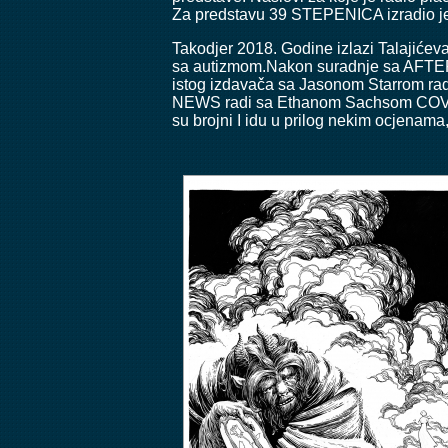
Za predstavu 39 STEPENICA izradio je 
Takodjer 2018. Godine izlazi Talajiće
sa autizmom.Nakon suradnje sa AFTE
istog izdavača sa Jasonom Starrom r
NEWS radi sa Ethanom Sachsom COVID
su brojni I idu u prilog nekim ocjenama