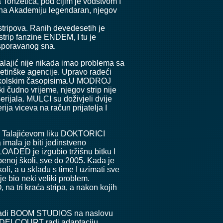
Tonžetića, pod čijim je vodstvom I
it na Akademiju legendaran, njegov
 stripova. Ranih devedesetih je
strip fanzine ENDEM, I tu je
osporavanog sna.
Talajić nije nikada imao problema sa
ketinške agencije. Upravo radeći
 u školskim časopisima.U MODROJ
 čudno vrijeme, njegov strip nije
erijala. MULCI su doživjeli dvije
ja viceva na račun prijatelja I
e Talajićevom liku DOKTORICI
imala je biti jedinstveno
 LOADED je izgubio tržišnu bitku I
benoj školi, sve do 2005. Kada je
li, a u skladu s time I uzimati sve
je bio neki veliki problem.
a tri kraća stripa, a nakon kojih
a mladi BOOM STUDIOS na naslovu
i DELCOURT radi adaptaciju