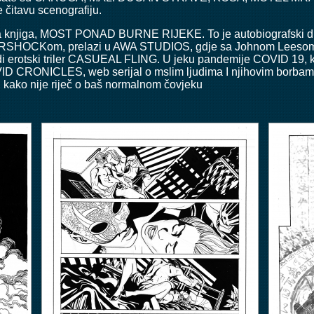
čitavu scenografiju.
va knjiga, MOST PONAD BURNE RIJEKE. To je autobiografski dne
RSHOCKom, prelazi u AWA STUDIOS, gdje sa Johnom Leesom r
adi erotski triler CASUEAL FLING. U jeku pandemije COVID 19
 CRONICLES, web serijal o mslim ljudima I njihovim borbam
, kako nije riječ o baš normalnom čovjeku