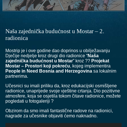
Naša zajednička budućnost u Mostar – 2.
radionica
Mostrip je i ove godine dao doprinos u obilježavanju
Dječije nedjelje kroz drugi dio radionice “
Naša
zajednička budućnost u Mostar
” kroz ??
Projekat
Mostar – Prostori koji pokreću
, kojeg implementira
People in Need Bosnia and Herzegovina
sa lokalnim
partnerima.
Učesnici su imali priliku da, kroz edukacijski osmišljene
radionice, unaprijede svoje vještine crtanja. Dio pozitivne
atmosfere, koja se osjetila tokom čitave radionice, možete
pogledati u fotogaleriji ?
Obzirom da smo imali fantastične radove na radionici,
nagrade za učesnike objaviti ćemo naknadno.
Video