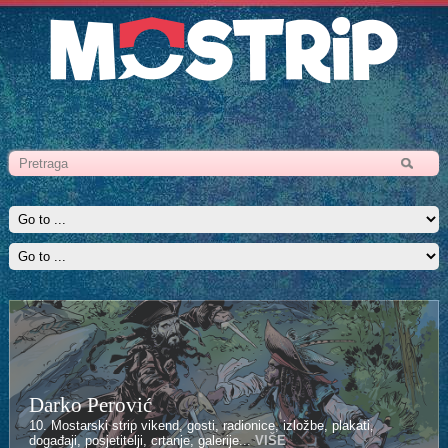
Darko Perović
10. Mostarski strip vikend, gosti, radionice, izložbe, plakati,
događaji, posjetitelji, crtanje, galerije...
VIŠE