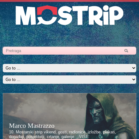
Marco Mastrazzo
Kenan Halilović
10. Mostarski strip vikend, gosti, radionice, izložbe, plakati,
10. Mostarski strip vikend, gosti, radionice, izložbe, plakati,
događaji, posjetitelji, crtanje, galerije...
događaji, posjetitelji, crtanje, galerije...
VIŠE
VIŠE