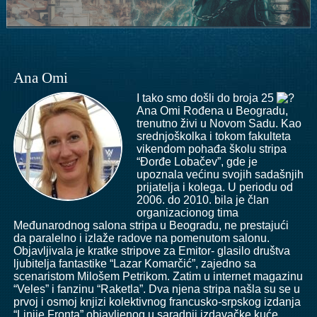
Ana Omi
I tako smo došli do broja 25
Ana Omi Rođena u Beogradu,
trenutno živi u Novom Sadu. Kao
srednjoškolka i tokom fakulteta
vikendom pohađa školu stripa
“Đorđe Lobačev”, gde je
upoznala većinu svojih sadašnjih
prijatelja i kolega. U periodu od
2006. do 2010. bila je član
organizacionog tima
Međunarodnog salona stripa u Beogradu, ne prestajući
da paralelno i izlaže radove na pomenutom salonu.
Objavljivala je kratke stripove za Emitor- glasilo društva
ljubitelja fantastike “Lazar Komarčić”, zajedno sa
scenaristom Milošem Petrikom. Zatim u internet magazinu
“Veles” i fanzinu “Raketla”. Dva njena stripa našla su se u
prvoj i osmoj knjizi kolektivnog francusko-srpskog izdanja
“Linije Fronta” objavljenog u saradnji izdavačke kuće