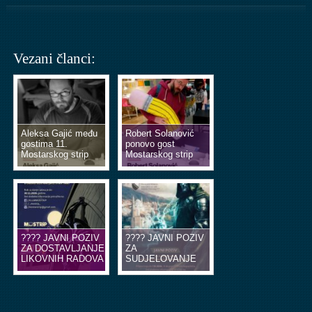
Vezani članci:
Aleksa Gajić među
Robert Solanović
gostima 11.
ponovo gost
Mostarskog strip
Mostarskog strip
vikenda
vikenda
???? JAVNI POZIV
???? JAVNI POZIV
ZA DOSTAVLJANJE
ZA
LIKOVNIH RADOVA
SUDJELOVANJE
U OBLIKU
NA EDUKACIJSKIM
ILUSTRACIJA ILI
RADIONICAMA
STRIP TABLI ????
STRIPA ????