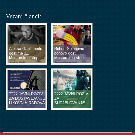
Vezani članci:
Aleksa Gajić među
Robert Solanović
gostima 11.
ponovo gost
Mostarskog strip
Mostarskog strip
vikenda
vikenda
???? JAVNI POZIV
???? JAVNI POZIV
ZA DOSTAVLJANJE
ZA
LIKOVNIH RADOVA
SUDJELOVANJE
U OBLIKU
NA EDUKACIJSKIM
ILUSTRACIJA ILI
RADIONICAMA
STRIP TABLI ????
STRIPA ????