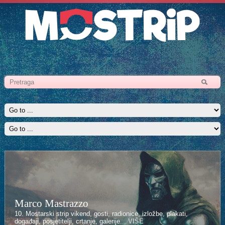
Marco Mastrazzo
Kenan Halilović
10. Mostarski strip vikend, gosti, radionice, izložbe, plakati,
10. Mostarski strip vikend, gosti, radionice, izložbe, plakati,
događaji, posjetitelji, crtanje, galerije...
događaji, posjetitelji, crtanje, galerije...
VIŠE
VIŠE