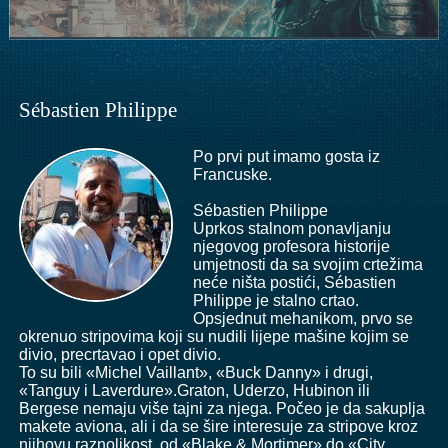
Sébastien Philippe
Po prvi put imamo gosta iz
Francuske.
Sébastien Philippe
Uprkos stalnom ponavljanju
njegovog profesora historije
umjetnosti da sa svojim crtežima
neće ništa postići, Sébastien
Philippe je stalno crtao.
Opsjednut mehanikom, prvo se
okrenuo stripovima koji su nudili lijepe mašine kojim se
divio, precrtavao i opet divio.
To su bili «Michel Vaillant», «Buck Danny» i drugi,
«Tanguy i Laverdure».Graton, Uderzo, Hubinon ili
Bergese nemaju više tajni za njega. Počeo je da sakuplja
makete aviona, ali i da se šire interesuje za stripove kroz
njihovu raznolikost, od «Blake & Mortimer» do «City