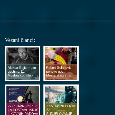
Vezani članci:
Aleksa Gajić među
Robert Solanović
gostima 11.
ponovo gost
Mostarskog strip
Mostarskog strip
vikenda
vikenda
???? JAVNI POZIV
???? JAVNI POZIV
ZA DOSTAVLJANJE
ZA
LIKOVNIH RADOVA
SUDJELOVANJE