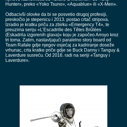
Hunter», preko «Yoko Tsuno», «Aquablue» ili «X-Men».
Odbacivši olovke da bi se posvetio drugoj profesiji,
preskočio je stepenicu i 2013. postao crtač stripova.
Izradio je kratku priču za zbirku «Emergency T4», te
preuzima seriju «L’Escadrille des Têtes Brûlées
(Eskadrila izgorenih glava)» koju je započeo Arroyo kroz
tri toma. Zatim, nastavljajući paralelno story board od
Team Rafale gdje njegov osjećaj za kadriranje doseže
vrhunac, crta kratke priče gdje se Buck Danny i Tanguy &
Laverdure susreću. Od 2016. radi na seriji «Tanguy i
Laverdure».