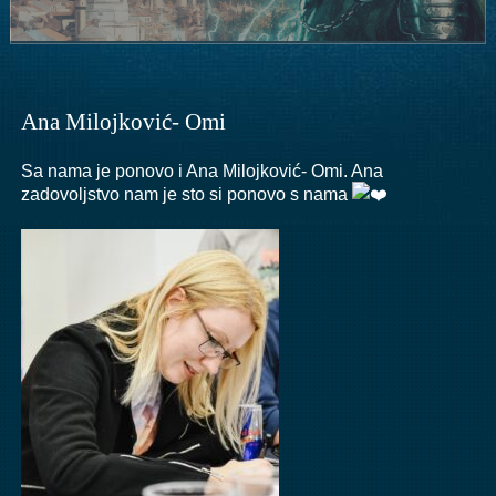
Ana Milojković- Omi
Sa nama je ponovo i Ana Milojković- Omi. Ana
zadovoljstvo nam je sto si ponovo s nama