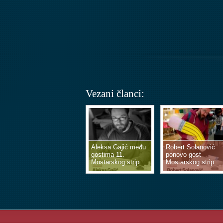
Vezani članci:
Aleksa Gajić među
Robert Solanović
gostima 11.
ponovo gost
Mostarskog strip
Mostarskog strip
vikenda
vikenda