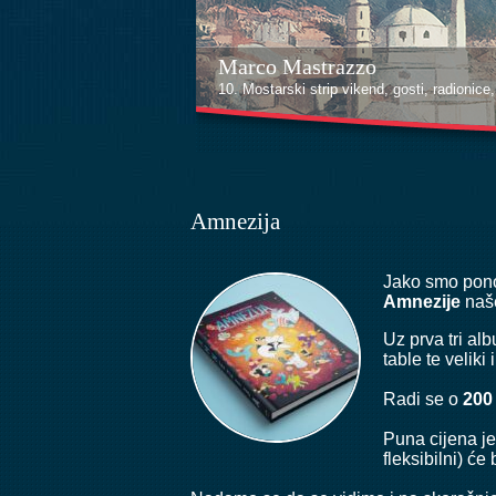
Marco Mastrazzo
Kenan Halilović
10. Mostarski strip vikend, gosti, radionice, i
10. Mostarski strip vikend, gosti, radionice, i
Amnezija
Jako smo pono
Amnezije
naše
Uz prva tri al
table te veliki
Radi se o
200
Puna cijena j
fleksibilni) će 