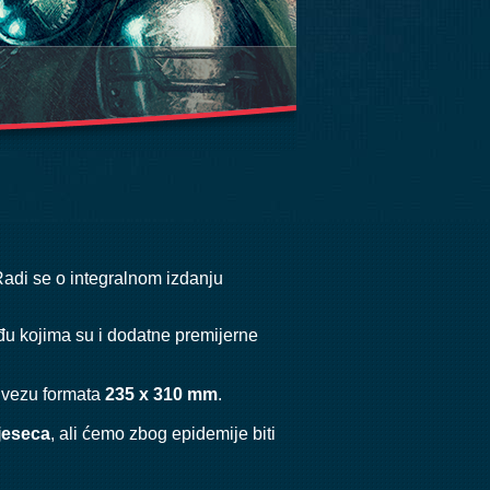
adi se o integralnom izdanju
đu kojima su i dodatne premijerne
 uvezu formata
235 x 310 mm
.
jeseca
, ali ćemo zbog epidemije biti