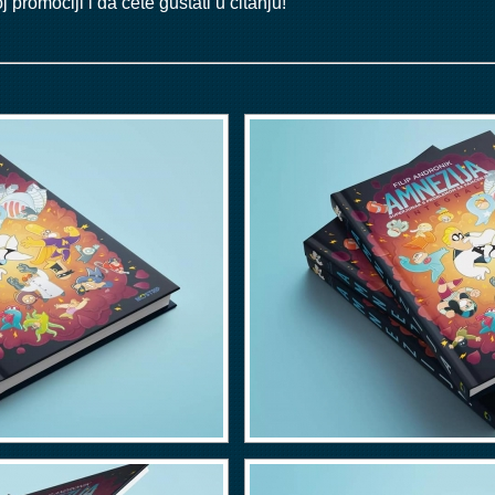
promociji i da ćete guštati u čitanju!