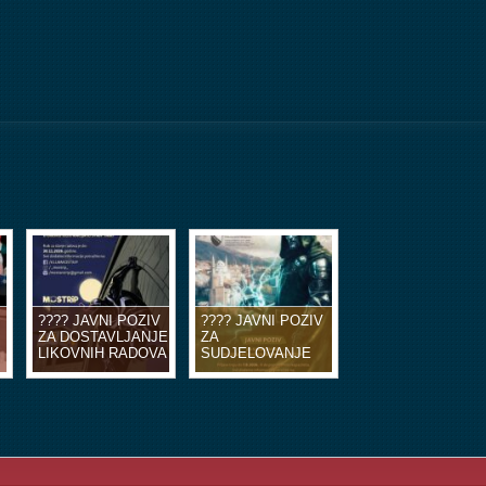
???? JAVNI POZIV
???? JAVNI POZIV
ZA DOSTAVLJANJE
ZA
LIKOVNIH RADOVA
SUDJELOVANJE
U OBLIKU
NA EDUKACIJSKIM
ILUSTRACIJA ILI
RADIONICAMA
STRIP TABLI ????
STRIPA ????