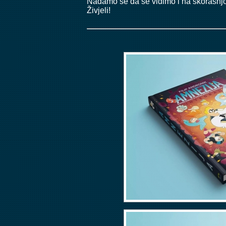
Nadamo se da se vidimo i na skorašnjoj 
Živjeli!