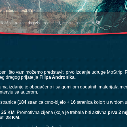
zložbe, plakati, događaji, posjetitelji, crtanje, galerije...
zložbe, plakati, događaji, posjetitelji, crtanje, galerije...
VIŠE
VIŠE
sni što vam možemo predstaviti prvo izdanje udruge MoStrip. R
g dragog prijatelja
Filipa Andronika
.
buma izdanje je obogaćeno i sa gomilom dodatnih materijala me
 intervju sa autorom.
stranica (
184
stranica crno-bijelo +
16
stranica kolor) u tvrdom
e
35 KM
. Promotivna cijena (koja je trebala biti aktivna
prva 2 m
biti
28 KM
.