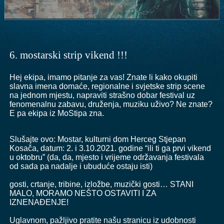
6. mostarski strip vikend !!!
Hej
ekipa, imamo pitanje za vas! Znate li kako okupiti
slavna imena domaće, regionalne i svjetske strip scene
na jednom mjestu, napraviti strašno dobar festival uz
fenomenalnu zabavu, druženja, muziku uživo? Ne znate?
E pa ekipa iz MoStipa zna.
Slušajte ovo: Mostar, kulturni dom Herceg Stjepan
Kosača, datum: 2. i 3.10.2021. godine “ili ti ga prvi vikend
u oktobru” (da, da, mjesto i vrijeme održavanja festivala
od sada pa nadalje i ubuduće ostaju isti)
gosti, crtanje, tribine, izložbe, muzički gosti… STANI
MALO, MORAMO NEŠTO OSTAVITI I ZA
IZNENAĐENJE!
Uglavnom, pažljivo pratite našu stranicu iz udobnosti