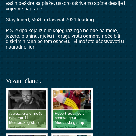
vaših peškira sa plaže, uskoro otkrivamo sočne detalje i
vrijedne nagrade.
Stay tuned, MoStrip fastival 2021 loading…
P.S. ekipa koja iz bilo kojeg razloga ne ode na more,
jezero, planinu, rijeku ili drugu vrstu odmora, neće biti
diskriminirana po tom osnovu. I vi možete učestvovati u
nagradnoj igri.
Vezani članci:
Aleksa Gajić među
Robert Solanović
gostima 11.
ponovo gost
Mostarskog strip
Mostarskog strip
vikenda
vikenda