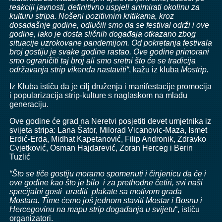
reakciji javnosti, definitivno uspjeli animirati okolinu za
kulturu stripa. Nošeni pozitivnim kritikama, kroz
dosadašnje godine, odlučili smo da se festival održi i ove
godine, iako je dosta sličnih događaja otkazano zbog
situacije uzrokovane pandemijom. Od pokretanja festivala
broj gostiju je svake godine rastao. Ove godine primorani
smo ograničiti taj broj ali smo sretni što će se tradicija
održavanja strip vikenda nastaviti“
, kažu iz kluba
Mostrip.
Iz Kluba ističu da je cilj druženja i manifestacije promocija
i popularizacija strip-kulture s naglaskom na mlađu
generaciju.
Ove godine će grad na Neretvi posjetiti devet umjetnika iz
svijeta stripa: Lana Šator, Milorad Vicanovic-Maza, Ismet
Erdić-Erda, Midhat Kapetanović, Filip Andronik, Zdravko
Cvjetković, Osman Hajdarević, Zoran Herceg i Berin
Tuzlić
“Što se tiče gostiju moramo spomenuti i činjenicu da će i
ove godine kao što je bilo i za prethodne četiri, svi naši
specijalni gosti uraditi plakate sa motivom grada
Mostara. Time ćemo još jednom staviti Mostar i Bosnu i
Hercegovinu na mapu strip događanja u svijetu
“, ističu
organizatori.