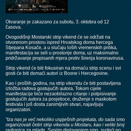
Otvaranje je zakazano za subotu, 3. oktobra od 12
časova.
Ovogodišnji Mostarski strip vikend će se održati na
otvorenom prostoru ispred Hrvatskog doma hercega
Stjepana Kosače, a u slučaju loših vremenskih prilika,
manifestacija se seli u prostorije doma, uz maksimalno
pridržavanje propisanih mjera protiv širenja koronavirusa.
Strip vikend će biti fokusiran na domaću strip scenu i svi
gosti će biti domaći autori iz Bosne i Hercegovine.
Kao i prošlih godina, na strip vikendu će biti postavljena
izložba radova gostujućih autora. Tokom cijele
manifestacije biće nezaobilazno crtanje i potpisivanje
gostujućih autora za posjetioce, druženje s maskotom
festivala i još dosta zanimljivih stvari, najavljuju
organizatori.
“Iza nas je već nekoliko uspješnih projekata, do sada smo
organizovali četiri strip vikenda u Mostaru, kao i veliki broj
radionica za mlade. Svojim djelovanjem smo, sudeći po