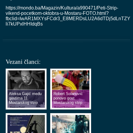
https://mondo.ba/Magazin/Kultura/a990471/Peti-Strip-
vikend-pocetkom-oktobra-u-Mostaru-FOTO.html?
fbclid=IwAR1MXYsFCdr3_E8MERDsLU2A6dTDj5dLnTZYz
li7kUPxlHHIdqBs
Vezani članci:
Aleksa Gajić među
Robert Solanović
gostima 11.
ponovo gost
Mostarskog strip
Mostarskog strip
vikenda
vikenda