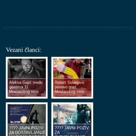
Vezani članci:
Aleksa Gajić među
Robert Solanović
gostima 11.
ponovo gost
Mostarskog strip
Mostarskog strip
vikenda
vikenda
???? JAVNI POZIV
???? JAVNI POZIV
ZA DOSTAVLJANJE
ZA