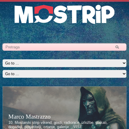
Marco Mastrazzo
10. Mostarski strip vikend, gosti, radionice, izložbe, plakati,
događaji, posjetitelji, crtanje, galerije...
VIŠE