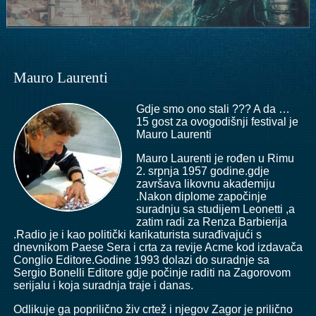
Mauro Laurenti
Gdje smo ono s
tali ??? A da …
15 gost za ovogodišnji festival je
Mauro Laurenti
Mauro Laurenti je rođen u Rimu
2. srpnja 1957 godine.gdje
završava likovnu akademiju
.Nakon diplome započinje
suradnju sa studijem Leonetti ,a
zatim radi za Renza Barbierija
.Radio je i kao politički karikaturista surađivajući s
dnevnikom Paese Sera i crta za revije Acme kod izdavača
Conglio Editore.Godine 1993 dolazi do suradnje sa
Sergio Bonelli Editore gdje počinje raditi na Zagorovom
serijalu i koja suradnja traje i danas.
Odlikuje ga poprilično živ crtež i njegov Zagor je prilično