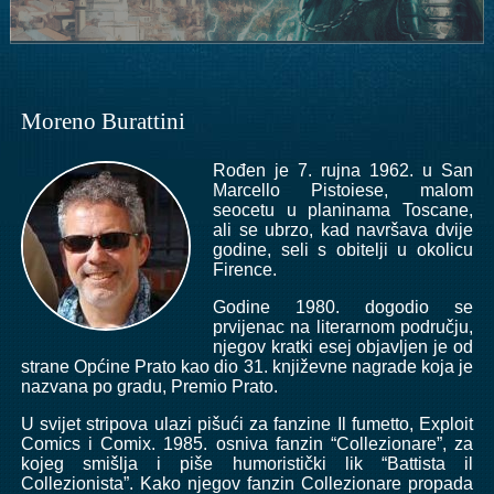
Moreno Burattini
Rođen je 7. rujna 1962. u San
Marcello Pistoiese, malom
seocetu u planinama Toscane,
ali se ubrzo, kad navršava dvije
godine, seli s obitelji u okolicu
Firence.
Godine 1980. dogodio se
prvijenac na literarnom području,
njegov kratki esej objavljen je od
strane Općine Prato kao dio 31. književne nagrade koja je
nazvana po gradu, Premio Prato.
U svijet stripova ulazi pišući za fanzine Il fumetto, Exploit
Comics i Comix. 1985. osniva fanzin “Collezionare”, za
kojeg smišlja i piše humoristički lik “Battista il
Collezionista”. Kako njegov fanzin Collezionare propada