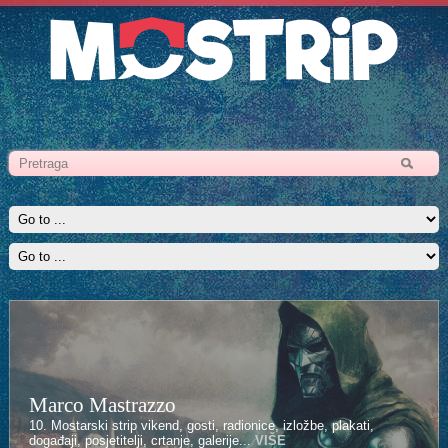
Marco Mastrazzo
10. Mostarski strip vikend, gosti, radionice, izložbe, plakati,
događaji, posjetitelji, crtanje, galerije...
VIŠE