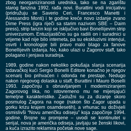
zbog neorganiziranosti urednika, tako se na zgarištu
starog fanzina 1992. rađa novi. Burattini vodi inicijativu
(pridružuju se Saverio Ceri, Francesco Manetti i
Alessandro Monti) i te godine kreće novo izdanje zvano
Dime Press (igra riječi sa starim nazivom SBE – Daim
press), strip fanzin koji se isključivo bavi Bonellijevim strip
univerzumom. Entuzijastično su ga radili on i suradnici u
vrijeme kad nije bilo interneta, pa su ekskluzivni intervjui,
osvrti i kronologije bili pravo malo blago za fanove
Bonellijevih izdanja. No, kako ulazi u Zagorov staff, tako
polagano i jenjava suradnja.
1989. godine nakon nekoliko pokušaja slanja scenarija
Izdavačkoj kući Sergio Bonelli Editore konačno je njegov
scenarij bio prihvaćen i odonda ne prestaje. Nedugo
nakon njegovog dolaska u staff, Burattini i Mauro Boselli
1993. započinju s obnavljanjem i moderniziranjem
Zagorovog lika, no istovremeno mu ne mijenjajući
temeljne karakteristike. Zaslužni su za dizanje skoro
posrnulog Zagora na noge (nakon što Zagor upada u
gorku krizu krajem osamdesetih), a vrhunac su doživjeli
osmislivši “Novu američku odiseju” koja započinje 1994.
godine. Brojne su promjene – uvodi se kontinuitet u
serijal, nova je američka odiseja, javljaju se ženski likovi,
a kuća izrazito reklamira početak nove sage.