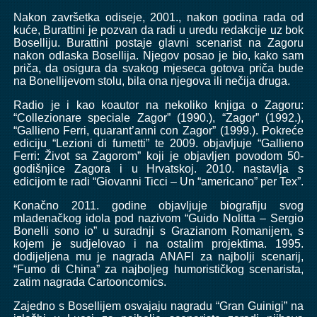
Nakon završetka odiseje, 2001., nakon godina rada od
kuće, Burattini je pozvan da radi u uredu redakcije uz bok
Boselliju. Burattini postaje glavni scenarist na Zagoru
nakon odlaska Bosellija. Njegov posao je bio, kako sam
priča, da osigura da svakog mjeseca gotova priča bude
na Bonellijevom stolu, bila ona njegova ili nečija druga.
Radio je i kao koautor na nekoliko knjiga o Zagoru:
“Collezionare speciale Zagor” (1990.), “Zagor” (1992.),
“Gallieno Ferri, quarant’anni con Zagor” (1999.). Pokreće
ediciju “Lezioni di fumetti” te 2009. objavljuje “Gallieno
Ferri: Život sa Zagorom” koji je objavljen povodom 50-
godišnjice Zagora i u Hrvatskoj. 2010. nastavlja s
edicijom te radi “Giovanni Ticci – Un “americano” per Tex”.
Konačno 2011. godine objavljuje biografiju svog
mladenačkog idola pod nazivom “Guido Nolitta – Sergio
Bonelli sono io” u suradnji s Grazianom Romanijem, s
kojem je sudjelovao i na ostalim projektima. 1995.
dodijeljena mu je nagrada ANAFI za najbolji scenarij,
“Fumo di China” za najboljeg humorističkog scenarista,
zatim nagrada Cartooncomics.
Zajedno s Bosellijem osvajaju nagradu “Gran Guinigi” na