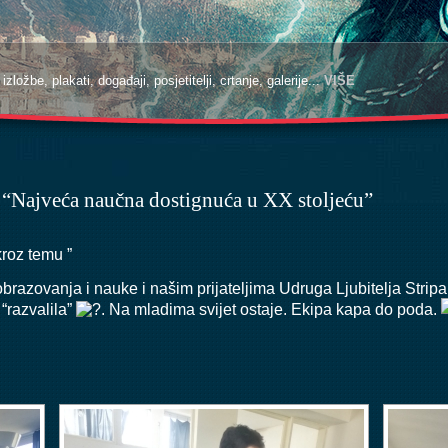
zložbe, plakati, događaji, posjetitelji, crtanje, galerije...
zložbe, plakati, događaji, posjetitelji, crtanje, galerije...
VIŠE
VIŠE
– “Najveća naučna dostignuća u XX stoljeću”
kroz temu ”
obrazovanja i nauke i našim prijateljima
Udruga Ljubitelja Stripa
 “razvalila”
. Na mladima svijet ostaje. Ekipa kapa do poda.