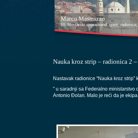
Marco Mastrazzo
Kenan Halilović
10. Mostarski strip vikend, gosti, radionice, i
10. Mostarski strip vikend, gosti, radionice, i
Nauka kroz strip – radionica 2 
Nastavak radionice “Nauka kroz strip” 
” u saradnji sa Federalno ministarstvo 
Antonio Đolan. Malo je reći da je ekipa