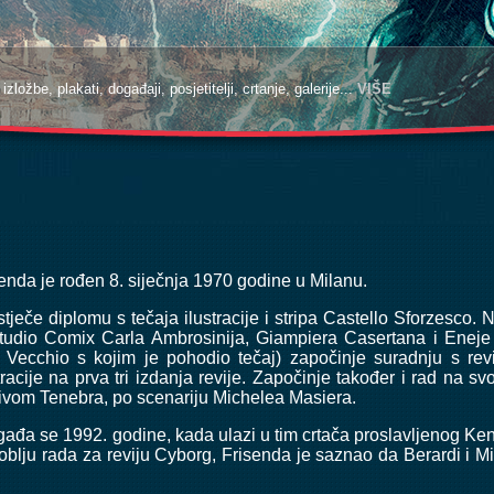
zložbe, plakati, događaji, posjetitelji, crtanje, galerije...
VIŠE
nda je rođen 8. siječnja 1970 godine u Milanu.
tječe diplomu s tečaja ilustracije i stripa Castello Sforzesco. 
tudio Comix Carla Ambrosinija, Giampiera Casertana i Eneje R
Vecchio s kojim je pohodio tečaj) započinje suradnju s re
tracije na prva tri izdanja revije. Započinje također i rad na
zivom Tenebra, po scenariju Michelea Masiera.
ogađa se 1992. godine, kada ulazi u tim crtača proslavljenog K
oblju rada za reviju Cyborg, Frisenda je saznao da Berardi i M