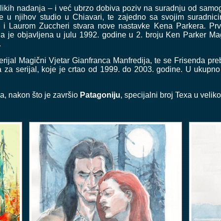
velikih nadanja – i već ubrzo dobiva poziv na suradnju od samog
a se u njihov studio u Chiavari, te zajedno sa svojim sura
m i Laurom Zuccheri stvara nove nastavke Kena Parkera. Prv
oja je objavljena u julu 1992. godine u 2. broju Ken Parker M
.
ijal Magični Vjetar Gianfranca Manfredija, te se Frisenda pre
a za serijal, koje je crtao od 1999. do 2003. godine. U ukup
a, nakon što je završio
Patagoniju
, specijalni broj Texa u velik