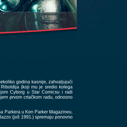
Nekoliko godina kasnije, zahvaljujući
iboldija (koji mu je sredio kolega
vijom Cyborg u Star Comicsu i radi
 svojem prvom crtačkom radu, odnosno
ena Parkera u Ken Parker Magazineu.
ilazzo (još 1991.) spremaju ponovno