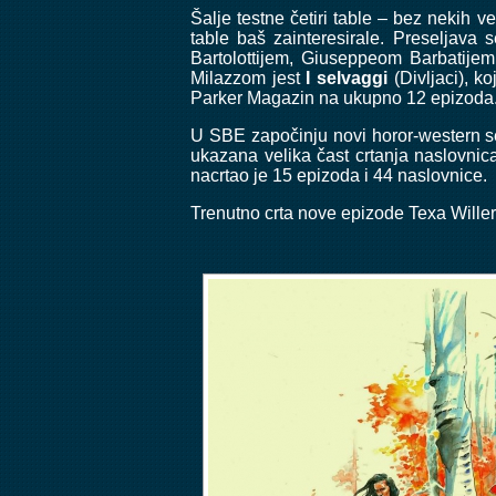
Šalje testne četiri table – bez nekih 
table baš zainteresirale. Preseljav
Bartolottijem, Giuseppeom Barbatije
Milazzom jest
I selvaggi
(Divljaci), k
Parker Magazin na ukupno 12 epizoda
U SBE započinju novi horor-western ser
ukazana velika čast crtanja naslovnic
nacrtao je 15 epizoda i 44 naslovnice.
Trenutno crta nove epizode Texa Willer