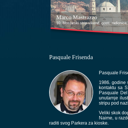
Kenan Halilović
10. Mostarski strip vikend, gosti, radionice, i
Pasquale Frisenda
Pasquale Frise
1986. godine s
kontaktu sa S
Pasquale Del 
unutarnje ilus
stripu pod na
Veliki skok d
Naime, u razd
raditi svog Parkera za kioske.