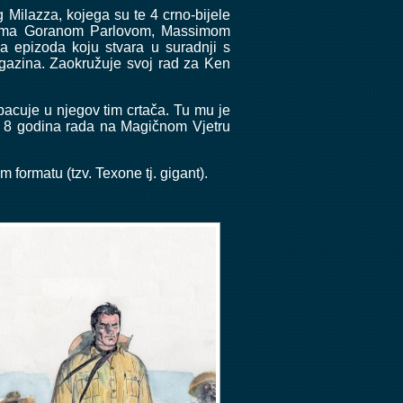
 Milazza, kojega su te 4 crno-bijele
dnicima Goranom Parlovom, Massimom
a epizoda koju stvara u suradnji s
agazina. Zaokružuje svoj rad za Ken
bacuje u njegov tim crtača. Tu mu je
no 8 godina rada na Magičnom Vjetru
om formatu (tzv. Texone tj. gigant).