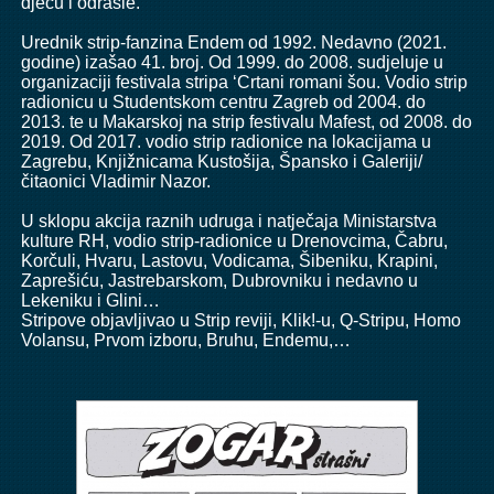
djecu i odrasle.
Urednik strip-fanzina Endem od 1992. Nedavno (2021.
godine) izašao 41. broj. Od 1999. do 2008. sudjeluje u
organizaciji festivala stripa ‘Crtani romani šou. Vodio strip
radionicu u Studentskom centru Zagreb od 2004. do
2013. te u Makarskoj na strip festivalu Mafest, od 2008. do
2019. Od 2017. vodio strip radionice na lokacijama u
Zagrebu, Knjižnicama Kustošija, Špansko i Galeriji/
čitaonici Vladimir Nazor.
U sklopu akcija raznih udruga i natječaja Ministarstva
kulture RH, vodio strip-radionice u Drenovcima, Čabru,
Korčuli, Hvaru, Lastovu, Vodicama, Šibeniku, Krapini,
Zaprešiću, Jastrebarskom, Dubrovniku i nedavno u
Lekeniku i Glini…
Stripove objavljivao u Strip reviji, Klik!-u, Q-Stripu, Homo
Volansu, Prvom izboru, Bruhu, Endemu,…