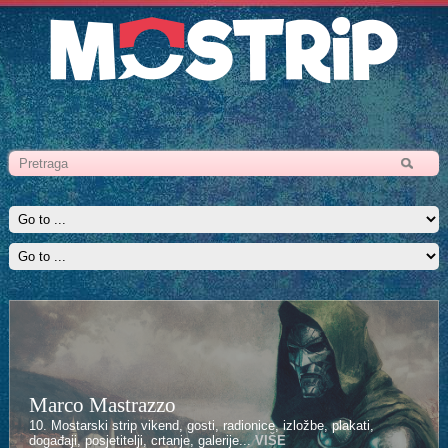
Marco Mastrazzo
Kenan Halilović
10. Mostarski strip vikend, gosti, radionice, izložbe, plakati,
10. Mostarski strip vikend, gosti, radionice, izložbe, plakati,
događaji, posjetitelji, crtanje, galerije...
događaji, posjetitelji, crtanje, galerije...
VIŠE
VIŠE