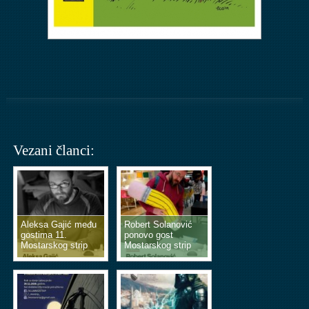
Vezani članci:
Aleksa Gajić među
Robert Solanović
gostima 11.
ponovo gost
Mostarskog strip
Mostarskog strip
vikenda
vikenda