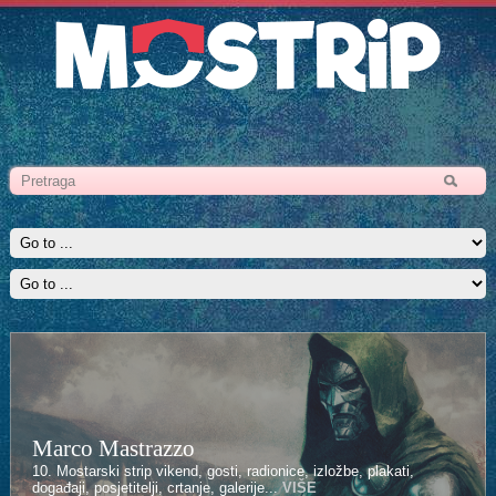
Marco Mastrazzo
10. Mostarski strip vikend, gosti, radionice, izložbe, plakati,
događaji, posjetitelji, crtanje, galerije...
VIŠE