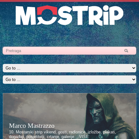
Marco Mastrazzo
Kenan Halilović
10. Mostarski strip vikend, gosti, radionice, izložbe, plakati,
10. Mostarski strip vikend, gosti, radionice, izložbe, plakati,
događaji, posjetitelji, crtanje, galerije...
događaji, posjetitelji, crtanje, galerije...
VIŠE
VIŠE