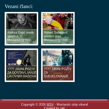
Vezani članci:
Aleksa Gajić među
Robert Solanović
gostima 11.
ponovo gost
Mostarskog strip
Mostarskog strip
vikenda
vikenda
???? JAVNI POZIV
???? JAVNI POZIV
ZA DOSTAVLJANJE
ZA
LIKOVNIH RADOVA
SUDJELOVANJE
U OBLIKU
NA EDUKACIJSKIM
ILUSTRACIJA ILI
RADIONICAMA
STRIP TABLI ????
STRIPA ????
Copyright © 2026
MSV
- Mostarski strip vikend
Created by p&j