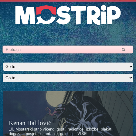
Kenan Halilović
10. Mostarski strip vikend, gosti, radionice, izložbe, plakati,
događaji, posjetitelji, crtanje, galerije...
VIŠE