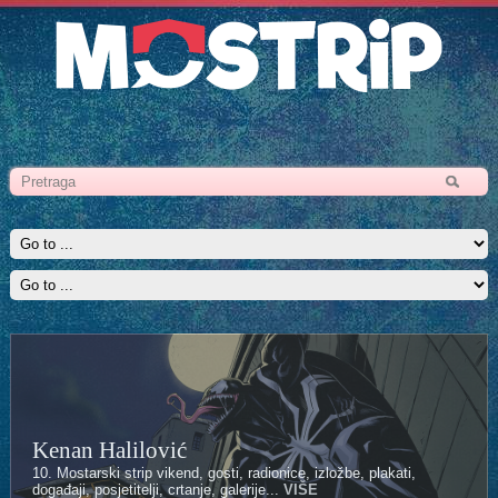
Kenan Halilović
10. Mostarski strip vikend, gosti, radionice, izložbe, plakati,
događaji, posjetitelji, crtanje, galerije...
VIŠE