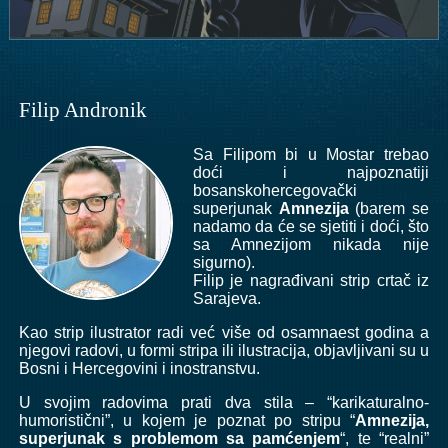
Filip Andronik
Sa Filipom bi u Mostar trebao
doći i najpoznatiji
bosanskohercegovački
superjunak
Amnezija
(barem se
nadamo da će se sjetiti i doći, što
sa Amnezijom nikada nije
sigurno).
Filip je nagrađivani strip crtač iz
Sarajeva.
Kao strip ilustrator radi već više od osamnaest godina a
njegovi radovi, u formi stripa ili ilustracija, objavljivani su u
Bosni i Hercegovini i inostranstvu.
U svojim radovima prati dva stila – “karikaturalno-
humoristični”, u kojem je poznat po stripu “
Amnezija,
superjunak s problemom sa pamćenjem
“, te “realni”