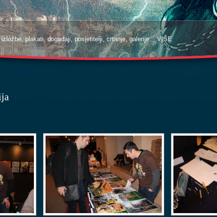
zložbe, plakati, događaji, posjetitelji, crtanje, galerije...
VIŠE
ija