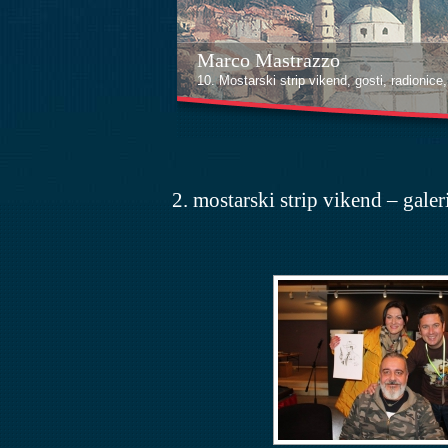
Kenan Halilović
10. Mostarski strip vikend, gosti, radionice, i
2. mostarski strip vikend – galer