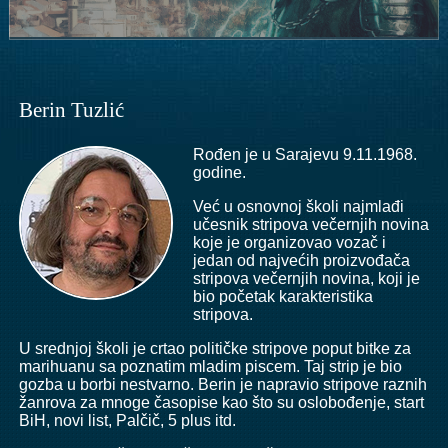
Berin Tuzlić
Rođen je u Sarajevu 9.11.1968.
godine.
Već u osnovnoj školi najmlađi
učesnik stripova večernjih novina
koje je org
anizovao vozač i
jedan od najvećih proizvođača
stripova večernjih novina, koji je
bio početak karakteristika
stripova.
U srednjoj školi je crtao političke stripove poput bitke za
marihuanu sa poznatim mladim piscem. Taj strip je bio
gozba u borbi nestvarno. Berin je napravio stripove raznih
žanrova za mnoge časopise kao što su oslobođenje, start
BiH, novi list, Palčič, 5 plus itd.