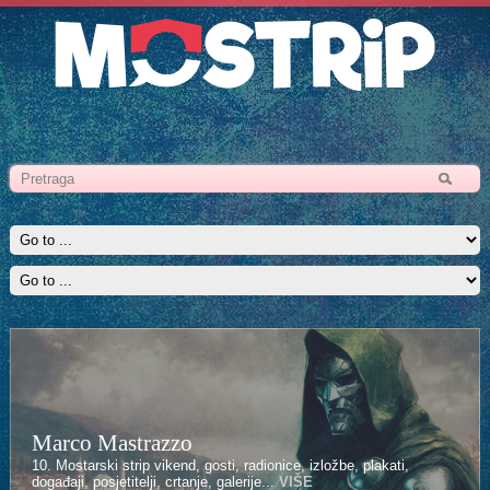
Marco Mastrazzo
Kenan Halilović
10. Mostarski strip vikend, gosti, radionice, izložbe, plakati,
10. Mostarski strip vikend, gosti, radionice, izložbe, plakati,
događaji, posjetitelji, crtanje, galerije...
događaji, posjetitelji, crtanje, galerije...
VIŠE
VIŠE