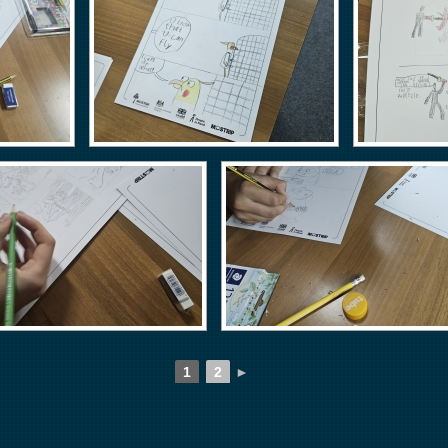
1
2
►