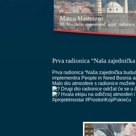
Marco Mastrazzo
Kenan Halilović
10. Mostarski strip vikend, gosti, radionice, i
10. Mostarski strip vikend, gosti, radionice, i
Prva radionica “Naša zajedničk
Prva radionica “Naša zajednička buduć
implementira
People in Need Bosnia 
Malo dio atmosfere s radionice možete v
Drugi dio radionice održat će se u 
Hvala ekipu na odličnoj atmosferi i
#projektmostar #ProstoriKojiPokreću