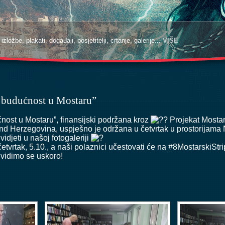
zložbe, plakati, događaji, posjetitelji, crtanje, galerije...
zložbe, plakati, događaji, posjetitelji, crtanje, galerije...
VIŠE
VIŠE
a budućnost u Mostaru”
nost u Mostaru”, finansijski podržana kroz
Projekat
Mostar
and Herzegovina
, uspješno je održana u četvrtak u prostorijama
idjeti u našoj fotogaleriji
četvrtak, 5.10., a naši polaznici učestovati će na #8MostarskiSt
 vidimo se uskoro!