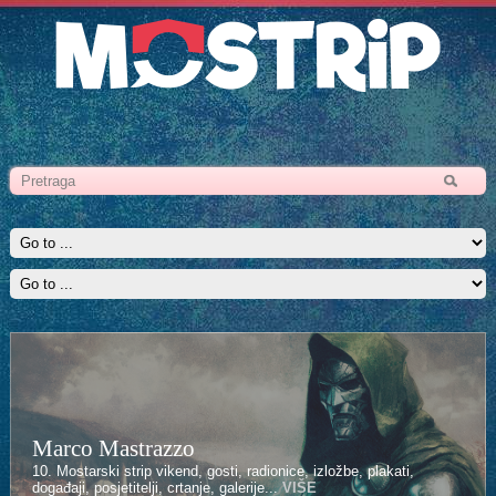
Marco Mastrazzo
10. Mostarski strip vikend, gosti, radionice, izložbe, plakati,
događaji, posjetitelji, crtanje, galerije...
VIŠE