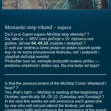
Mostarski strip vikend – najava
Da li ja to čujem najavu MoStrip strip vikenda? ?
Da, tako je — MSV nam počinje u 10. mjesecu ove
godine, tačnije
04.-05.10.
(subota i nedjelja)! ?
U ovih par sedmica ćemo jedan po jedan najaviti goste
koji će ne samo prisustvovati festivalu, već i potpuniti i
uljepšati doživljaj eventa!
Pridružite nam se, nemojte propustiti ovakvu priliku —
predivna umjetnost i dobra raja, šta ima bolje od toga?
Is that the announcement of the MoStrip Comic Weekend I
hear? ?
Yes, that’s right — MoStrip is starting at the beginning of
October, specifically 04.-05.10. (Saturday and Sunday)! ?
In the next few weeks we will announce each guest one
by one who will not just attend the festival, yet also
completely fulfill and enhance the experience of the event!