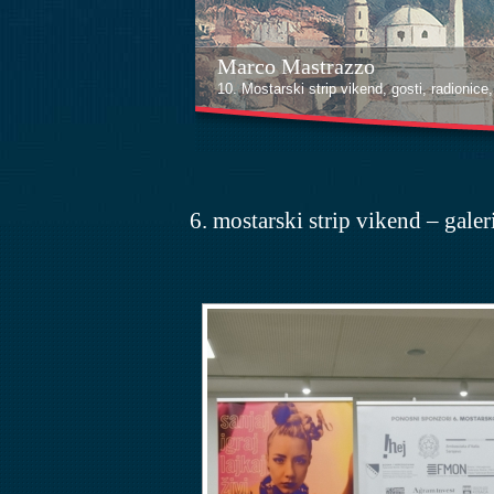
Kenan Halilović
10. Mostarski strip vikend, gosti, radionice, i
6. mostarski strip vikend – galer