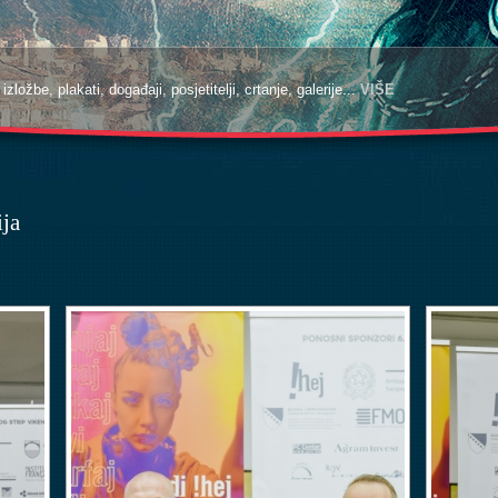
zložbe, plakati, događaji, posjetitelji, crtanje, galerije...
VIŠE
ija