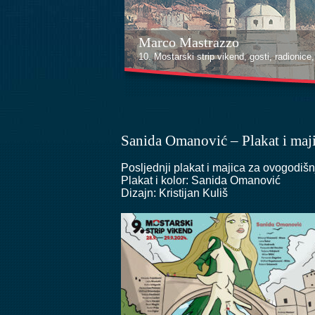
Marco Mastrazzo
10. Mostarski strip vikend, gosti, radionice, i
Sanida Omanović – Plakat i maj
Posljednji plakat i majica za ovogodišnji
Plakat i kolor: Sanida Omanović
Dizajn: Kristijan Kuliš