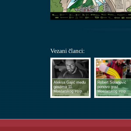
Vezani članci:
Aleksa Gajić među
Robert Solanović
gostima 11.
ponovo gost
Mostarskog strip
Mostarskog strip
vikenda
vikenda