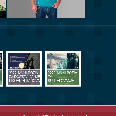
???? JAVNI POZIV
???? JAVNI POZIV
ZA DOSTAVLJANJE
ZA
LIKOVNIH RADOVA
SUDJELOVANJE
U OBLIKU
NA EDUKACIJSKIM
ILUSTRACIJA ILI
RADIONICAMA
STRIP TABLI ????
STRIPA ????