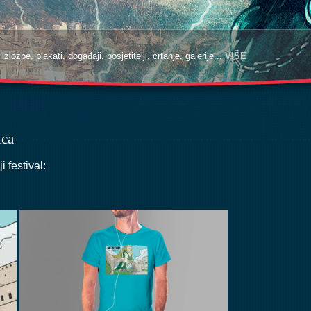
zložbe, plakati, događaji, posjetitelji, crtanje, galerije...
VIŠE
ica
 festival: