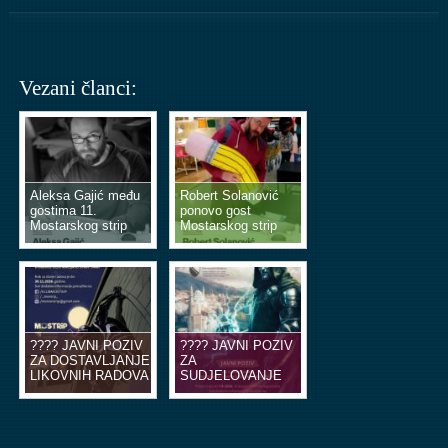
Vezani članci:
Aleksa Gajić među
Robert Solanović
gostima 11.
ponovo gost
Mostarskog strip
Mostarskog strip
vikenda
vikenda
???? JAVNI POZIV
???? JAVNI POZIV
ZA DOSTAVLJANJE
ZA
LIKOVNIH RADOVA
SUDJELOVANJE
U OBLIKU
NA EDUKACIJSKIM
ILUSTRACIJA ILI
RADIONICAMA
STRIP TABLI ????
STRIPA ????