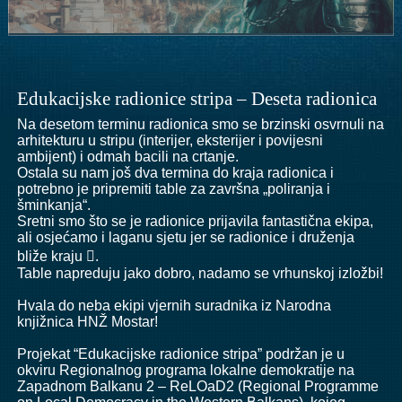
Edukacijske radionice stripa – Deseta radionica
Na desetom terminu radionica smo se brzinski osvrnuli na
arhitekturu u stripu (interijer, eksterijer i povijesni
ambijent) i odmah bacili na crtanje.
Ostala su nam još dva termina do kraja radionica i
potrebno je pripremiti table za završna „poliranja i
šminkanja“.
Sretni smo što se je radionice prijavila fantastična ekipa,
ali osjećamo i laganu sjetu jer se radionice i druženja
bliže kraju .
Table napreduju jako dobro, nadamo se vrhunskoj izložbi!
Hvala do neba ekipi vjernih suradnika iz
Narodna
knjižnica HNŽ Mostar
!
Projekat “Edukacijske radionice stripa” podržan je u
okviru Regionalnog programa lokalne demokratije na
Zapadnom Balkanu 2 – ReLOaD2 (
Regional Programme