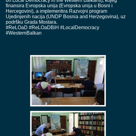
on Local Democracy in the Western Balkans
), kojeg
finansira Evropska unija (
Evropska unija u Bosni i
Hercegovini
), a implementira Razvojni program
Ujedinjenih nacija (
UNDP Bosnia and Herzegovina
), uz
podršku Grada Mostara.
#ReLOaD
#ReLOaDBiH
#LocalDemocracy
#WesternBalkan