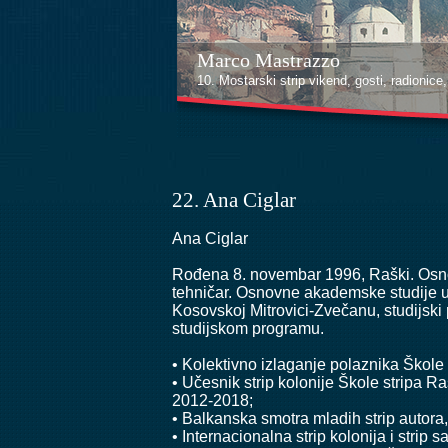
Marco Mastrazzo
Kenan Halilović
10. Mostarski strip vikend, gosti, radionice, i
10. Mostarski strip vikend, gosti, radionice, i
22. Ana Ciglar
Ana Ciglar
Rođena 8. novembar 1996, Raški. Osnov
tehničar. Osnovne akademske studije up
Kosovskoj Mitrovici-Zvečanu, studijski
studijskom programu.
• Kolektivno izlaganje polaznika Škole 
• Učesnik strip kolonije Škole stripa
2012-2018;
• Balkanska smotra mladih strip autora
• Internacionalna strip kolonija i strip