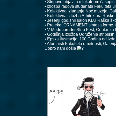
• Stripove objavila u lokalnom časopi
• Izložba radova studenata Fakulteta um
• Kolektivno izlaganje Noć muzeja, Gal
• Kolektivna izložba Arhitektura Raške,
• Jesenji godišnji salon KLU Raška ško
• Projekat ORNAMENT sinteza forme, fu
• V Međunarodni Strip Fest, Centar za 
• Godišnja izložba Udruženja stripskih
• Epska ilustracija. 100 Godina od izd
• Alumnisti Fakulteta umetnosti, Galeri
Dobro nam došla