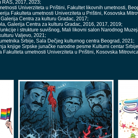
su RAS, 2017, 2023;
etnosti Univerziteta u Prištini, Fakultet likovnih umetnosti, Beo
erija Fakulteta umetnosti Univerziteta u Prištini, Kosovska Mit
 Galerija Centra za kulturu Gradac, 2017;
la, Galerija Centra za kulturu Gradac, 2016, 2017, 2019;
nkcije i strukture suvišnog, Mali likovni salon Narodnog Muze
kulturu Valjevo, 2021;
 umetnika Srbije, Sala Dečjeg kulturnog centra Beograd, 2021;
anja knjige Srpske junačke narodne pesme Kulturni centar Srbije
ja Fakulteta umetnosti Univerziteta u Prištini, Kosovska Mitrovi