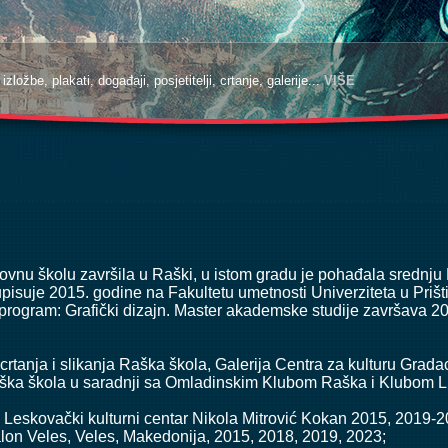
zložbe, plakati, događaji, posjetitelji, crtanje, galerije...
zložbe, plakati, događaji, posjetitelji, crtanje, galerije...
VIŠE
VIŠE
nu školu završila u Raški, u istom gradu je pohađala srednju M
isuje 2015. godine na Fakultetu umetnosti Univerziteta u Prišt
 program: Grafički dizajn. Master akademske studije završava 202
crtanja i slikanja Raška škola, Galerija Centra za kulturu Grada
 Raška škola u saradnji sa Omladinskim Klubom Raška i Klubom 
, Leskovački kulturni centar Nikola Mitrović Kokan 2015, 2019-2
 salon Veles, Veles, Makedonija, 2015, 2018, 2019, 2023;