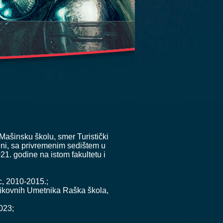
ašinsku školu, smer Turistički
ini, sa privremenim sedištem u
1. godine na istom fakultetu i
c, 2010-2015.;
Likovnih Umetnika Raška škola,
023;