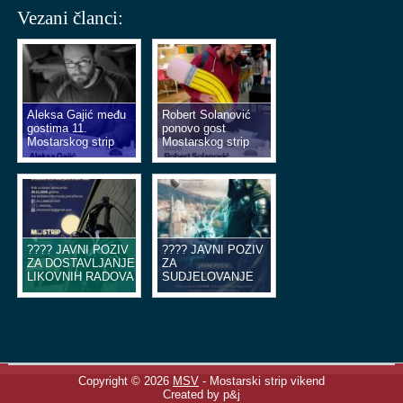
Vezani članci:
Aleksa Gajić među
Robert Solanović
gostima 11.
ponovo gost
Mostarskog strip
Mostarskog strip
vikenda
vikenda
???? JAVNI POZIV
???? JAVNI POZIV
ZA DOSTAVLJANJE
ZA
LIKOVNIH RADOVA
SUDJELOVANJE
U OBLIKU
NA EDUKACIJSKIM
ILUSTRACIJA ILI
RADIONICAMA
STRIP TABLI ????
STRIPA ????
Copyright © 2026
MSV
- Mostarski strip vikend
Created by p&j