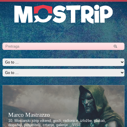
Marco Mastrazzo
Kenan Halilović
10. Mostarski strip vikend, gosti, radionice, izložbe, plakati,
10. Mostarski strip vikend, gosti, radionice, izložbe, plakati,
događaji, posjetitelji, crtanje, galerije...
događaji, posjetitelji, crtanje, galerije...
VIŠE
VIŠE