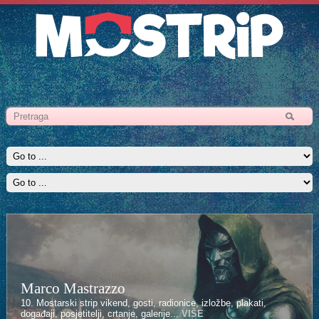
Marco Mastrazzo
10. Mostarski strip vikend, gosti, radionice, izložbe, plakati,
događaji, posjetitelji, crtanje, galerije...
VIŠE