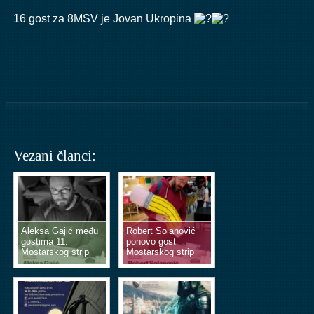
16 gost za 8MSV je
Jovan Ukropina
Vezani članci:
Aleksa Gajić među
Robert Solanović
gostima 11.
ponovo gost
Mostarskog strip
Mostarskog strip
vikenda
vikenda