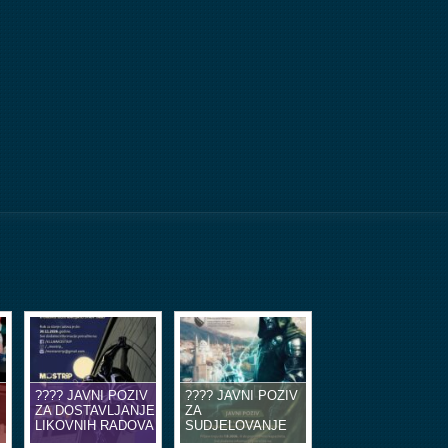
???? JAVNI POZIV
???? JAVNI POZIV
ZA DOSTAVLJANJE
ZA
LIKOVNIH RADOVA
SUDJELOVANJE
U OBLIKU
NA EDUKACIJSKIM