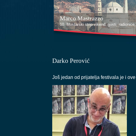
Marco Mastrazzo
10. Mostarski strip vikend, gosti, radionice, i
Darko Perović
Još jedan od prijatelja festivala je i o