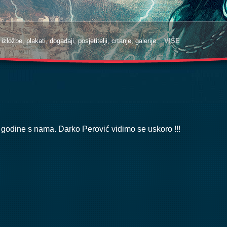
zložbe, plakati, događaji, posjetitelji, crtanje, galerije...
VIŠE
ve godine s nama. Darko Perović vidimo se uskoro !!!