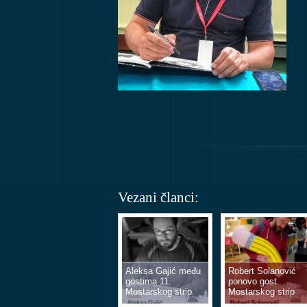
Vezani članci:
Aleksa Gajić među
Robert Solanović
gostima 11.
ponovo gost
Mostarskog strip
Mostarskog strip
vikenda
vikenda