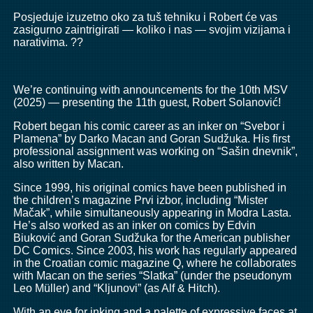
Posjeduje izuzetno oko za tuš tehniku i Robert će vas
zasigurno zaintrigirati — koliko i nas — svojim vizijama i
narativima. ??
We’re continuing with announcements for the 10th MSV
(2025) — presenting the 11th guest, Robert Solanović!
Robert began his comic career as an inker on “Svebor i
Plamena” by Darko Macan and Goran Sudžuka. His first
professional assignment was working on “Sašin dnevnik”,
also written by Macan.
Since 1999, his original comics have been published in
the children’s magazine Prvi izbor, including “Mister
Mačak”, while simultaneously appearing in Modra Lasta.
He’s also worked as an inker on comics by Edvin
Biuković and Goran Sudžuka for the American publisher
DC Comics. Since 2003, his work has regularly appeared
in the Croatian comic magazine Q, where he collaborates
with Macan on the series “Slatka” (under the pseudonym
Leo Müller) and “Kljunovi” (as Alf & Hitch).
With an eye for inking and a palette of expressive faces at