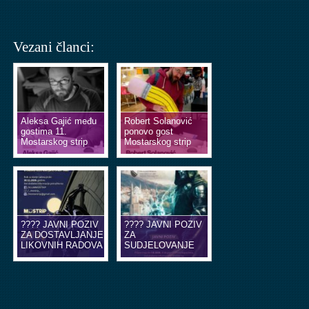
Vezani članci:
Aleksa Gajić među
Robert Solanović
gostima 11.
ponovo gost
Mostarskog strip
Mostarskog strip
vikenda
vikenda
???? JAVNI POZIV
???? JAVNI POZIV
ZA DOSTAVLJANJE
ZA
LIKOVNIH RADOVA
SUDJELOVANJE
U OBLIKU
NA EDUKACIJSKIM
ILUSTRACIJA ILI
RADIONICAMA
STRIP TABLI ????
STRIPA ????