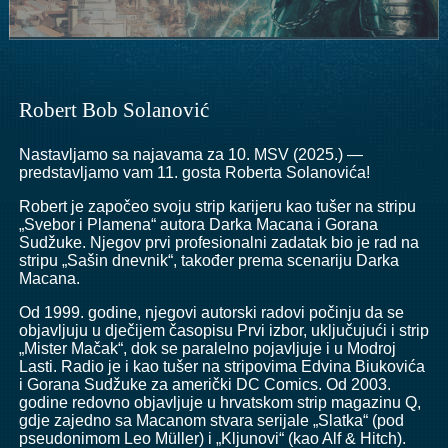
Robert Bob Solanović
Nastavljamo sa najavama za 10. MSV (2025.) —
predstavljamo vam 11. gosta Roberta Solanovića!
Robert je započeo svoju strip karijeru kao tušer na stripu
„Svebor i Plamena“ autora Darka Macana i Gorana
Sudžuke. Njegov prvi profesionalni zadatak bio je rad na
stripu „Sašin dnevnik“, također prema scenariju Darka
Macana.
Od 1999. godine, njegovi autorski radovi počinju da se
objavljuju u dječijem časopisu Prvi izbor, uključujući i strip
„Mister Mačak“, dok se paralelno pojavljuje i u Modroj
Lasti. Radio je i kao tušer na stripovima Edvina Biukovića
i Gorana Sudžuke za američki DC Comics. Od 2003.
godine redovno objavljuje u hrvatskom strip magazinu Q,
gdje zajedno sa Macanom stvara serijale „Slatka“ (pod
pseudonimom Leo Müller) i „Kljunovi“ (kao Alf & Hitch).