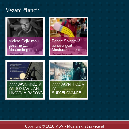
Vezani članci:
Aleksa Gajić među
Robert Solanović
gostima 11.
ponovo gost
Mostarskog strip
Mostarskog strip
vikenda
vikenda
???? JAVNI POZIV
???? JAVNI POZIV
ZA DOSTAVLJANJE
ZA
LIKOVNIH RADOVA
SUDJELOVANJE
U OBLIKU
NA EDUKACIJSKIM
ILUSTRACIJA ILI
RADIONICAMA
STRIP TABLI ????
STRIPA ????
Copyright © 2026
MSV
- Mostarski strip vikend