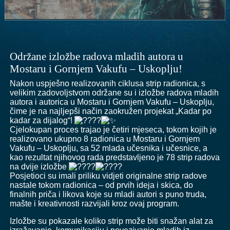
Održane izložbe radova mladih autora u
Mostaru i Gornjem Vakufu – Uskoplju!
Nakon uspješno realizovanih ciklusa strip radionica, s
velikim zadovoljstvom održane su i izložbe radova mladih
autora i autorica u Mostaru i Gornjem Vakufu – Uskoplju,
čime je na najljepši način zaokružen projekat „Kadar po
kadar za dijalog“!
Cjelokupan proces trajao je četiri mjeseca, tokom kojih je
realizovano ukupno 8 radionica u Mostaru i Gornjem
Vakufu – Uskoplju, sa 52 mlada učesnika i učesnice, a
kao rezultat njihovog rada predstavljeno je 78 strip radova
na dvije izložbe
Posjetioci su imali priliku vidjeti originalne strip radove
nastale tokom radionica – od prvih ideja i skica, do
finalnih priča i likova koje su mladi autori s puno truda,
mašte i kreativnosti razvijali kroz ovaj program.
Izložbe su pokazale koliko strip može biti snažan alat za