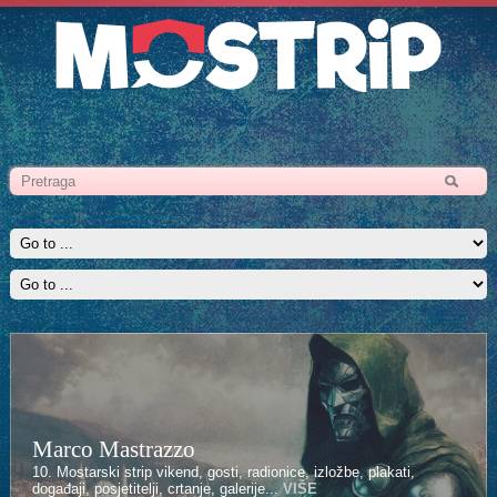
Marco Mastrazzo
Kenan Halilović
10. Mostarski strip vikend, gosti, radionice, izložbe, plakati,
10. Mostarski strip vikend, gosti, radionice, izložbe, plakati,
događaji, posjetitelji, crtanje, galerije...
događaji, posjetitelji, crtanje, galerije...
VIŠE
VIŠE