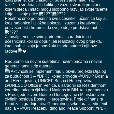
izražavanje, komunikaciju i povezivanje mladih iz
različitih sredina, ali i koliko je važno stvarati prostor u
kojem djeca i mladi mogu slobodno razvijati svoje talente
i dijeliti svoje priče
Posebno smo ponosni na sve učesnike i učesnice koji su
kroz radionice i izložbe pokazali izuzetnu kreativnost,
posvećenost i hrabrost da svoje ideje predstave publici!
Zahvaljujemo se svim partnerima, saradnicima i
učesnicima koji su doprinijeli realizaciji ovog projekta,
kao i publici koja je podržala mlade autore i njihove
radove
Radujemo se novim susretima, novim pričama i novim
generacijama strip autora!
Aktivnosti se implementiraju u okviru projekta Dijalog
za budućnost 3 –
#DFF3
, kojeg provode @UNDP Bosnia
and Herzegovina,
UNICEF Bosna i Hercegovina
i
@UNESCO Office in Venice, u saradnji sa Rezidentnom
koordinatoricom @United Nations in BiH, te u partnerstvu
s Predsjedništvom Bosne i Hercegovine i Ministarstvom
civilnih poslova Bosne i Hercegovine. Projekt finansira
Fond za izgradnju mira Generalnog sekretara Ujedinjenih
nacija – @UN Peacebuilding and Peace Support (
#PBF
).