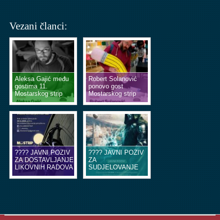
Vezani članci:
Aleksa Gajić među
Robert Solanović
gostima 11.
ponovo gost
Mostarskog strip
Mostarskog strip
vikenda
vikenda
???? JAVNI POZIV
???? JAVNI POZIV
ZA DOSTAVLJANJE
ZA
LIKOVNIH RADOVA
SUDJELOVANJE
U OBLIKU
NA EDUKACIJSKIM
ILUSTRACIJA ILI
RADIONICAMA
STRIP TABLI ????
STRIPA ????