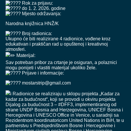
Rok za prijavu:
do 1. 2. 2026. godine
Mjesto održavanja:
Narodna knjižnica HNŽ/K
Broj radionica:
Ukupno će biti realizirane 4 radionice, vođene kroz
edukativan i praktičan rad u opuštenoj i kreativnoj
atmosferi.
Materijal:
Sav potreban pribor za crtanje je osiguran, a polaznici
mogu ponijeti i vlastiti materijal ukoliko žele.
Prijave i informacije:
mostarstrip@gmail.com
Radionice se realiziraju u sklopu projekta „Kadar za
kadar za budućnost“, koji se provodi u okviru projekta
Dijalog za budućnost 3 –
#DFF3
, implementiranog od
strane
UNDP Bosnia and Herzegovina
,
UNICEF Bosna i
Hercegovina
i
UNESCO Office in Venice
, u saradnji sa
Rezidentnom koordinatoricom
United Nations in BiH
, te u
partnerstvu s Predsjedništvom Bosne i Hercegovine i
Ministarstvom civilnih poslova Bosne i Hercegovine.