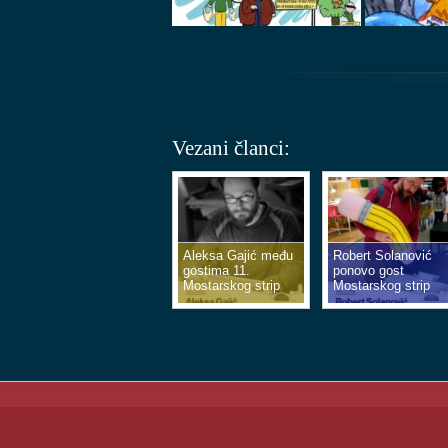
Vezani članci:
Aleksa Gajić među
Robert Solanović
gostima 11.
ponovo gost
Mostarskog strip
Mostarskog strip
vikenda
vikenda