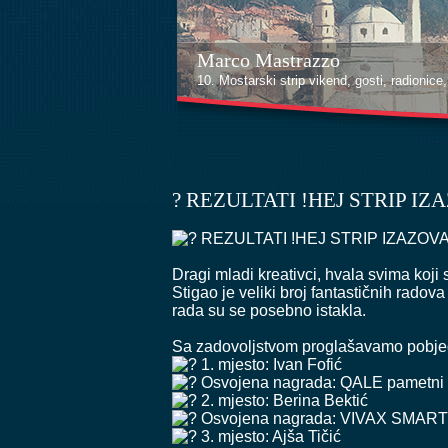
Marco Mastrazzo
10. Mostarski strip vikend, gosti, radionice, i
? REZULTATI !HEJ STRIP IZA
REZULTATI !HEJ STRIP IZAZOVA
Dragi mladi kreativci, hvala svima koji
Stigao je veliki broj fantastičnih radova
rada su se posebno istakla.
Sa zadovoljstvom proglašavamo pobje
1. mjesto: Ivan Fofić
Osvojena nagrada: QALE pametn
2. mjesto: Berina Bektić
Osvojena nagrada: VIVAX SMART
3. mjesto: Ajša Tičić