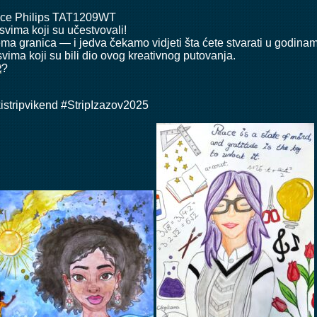
ice Philips TAT1209WT
svima koji su učestvovali!
ma granica — i jedva čekamo vidjeti šta ćete stvarati u godina
svima koji su bili dio ovog kreativnog putovanja.
istripvikend
#StripIzazov2025