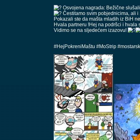
Osvojena nagrada: Bežične slušal
Čestitamo svim pobjednicima, ali i 
Pokazali ste da mašta mladih iz BiH ne
Hvala partneru !Hej na podršci i hvala 
Vidimo se na sljedećem izazovu!
#HejPokreniMaštu
#MoStrip
#mostarsk