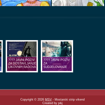
???? JAVNI POZIV
???? JAVNI POZIV
ZA DOSTAVLJANJE
ZA
LIKOVNIH RADOVA
SUDJELOVANJE
U OBLIKU
NA EDUKACIJSKIM
ILUSTRACIJA ILI
RADIONICAMA
STRIP TABLI ????
STRIPA ????
Copyright © 2026
MSV
- Mostarski strip vikend
Created by p&j