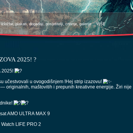
zložbe, plakati, događaji, posjetitelji, crtanje, galerije...
VIŠE
ZOVA 2025! ?
 2025!
 su učestvovali u ovogodišnjem !Hej strip izazovu!
 — originalnih, maštovitih i prepunih kreativne energije. Žiri nije
dnike!
i sat AMO ULTRA MAX 9
 Watch LIFE PRO 2