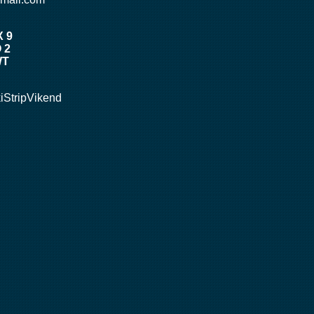
 9
 2
WT
iStripVikend