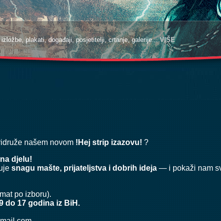
zložbe, plakati, događaji, posjetitelji, crtanje, galerije...
VIŠE
pridruže našem novom
!Hej strip izazovu!
?
na djelu!
zuje
snagu mašte, prijateljstva i dobrih ideja
— i pokaži nam svo
mat po izboru).
 9 do 17 godina iz BiH.
gmail.com