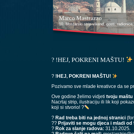
Marco Mastrazzo
10. Mostarski strip vikend, gosti, radionice, i
? !HEJ, POKRENI MAŠTU!
?
!HEJ, POKRENI MAŠTU!
Pozivamo sve mlade kreativce da se 
Ove godine želimo vidjeti
tvoju maštu 
Nacrtaj strip, ilustraciju ili lik koji poka
koji si stvorio! ?
?
Rad treba biti na jednoj stranici
(for
??
Prijaviti se mogu djeca i mladi od
?
Rok za slanje radova:
31.10.2025.
?
Radove šalji na mail:
mostarstrip@