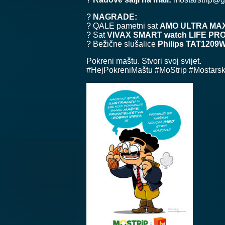
?
NAGRADE:
? QALE pametni sat
AMO ULTRA MAX
? Sat
VIVAX SMART watch LIFE PRO
? Bežične slušalice
Philips TAT1209
Pokreni maštu. Stvori svoj svijet.
#HejPokreniMaštu #MoStrip #Mostarsk