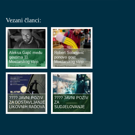
Vezani članci:
Aleksa Gajić među
Robert Solanović
gostima 11.
ponovo gost
Mostarskog strip
Mostarskog strip
vikenda
vikenda
???? JAVNI POZIV
???? JAVNI POZIV
ZA DOSTAVLJANJE
ZA
LIKOVNIH RADOVA
SUDJELOVANJE
U OBLIKU
NA EDUKACIJSKIM
ILUSTRACIJA ILI
RADIONICAMA
STRIP TABLI ????
STRIPA ????