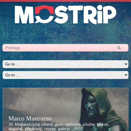
Marco Mastrazzo
10. Mostarski strip vikend, gosti, radionice, izložbe, plakati,
događaji, posjetitelji, crtanje, galerije...
VIŠE