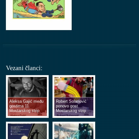
Vezani članci:
Aleksa Gajić među
Robert Solanović
gostima 11.
ponovo gost
Mostarskog strip
Mostarskog strip
vikenda
vikenda