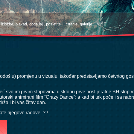
zložbe, plakati, događaji, posjetitelji, crtanje, galerije...
VIŠE
rodošlu) promjenu u vizualu, također predstavljamo četvrtog g
eć svojim prvim stripovima u sklopu prve poslijeratne BH strip r
utorski animirani film “Crazy Dance”; a kad bi tek počeli sa na
ržali bi vas čitav dan.
edate njegove radove. ??