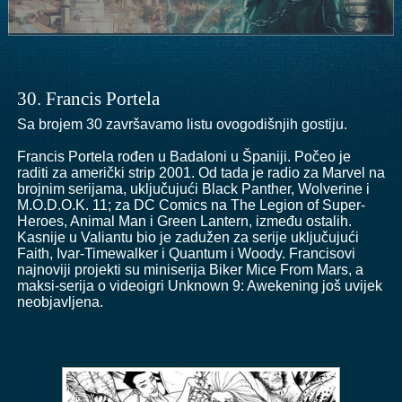
30. Francis Portela
Sa brojem 30 završavamo listu ovogodišnjih gostiju.
Francis Portela rođen u Badaloni u Španiji. Počeo je
raditi za američki strip 2001. Od tada je radio za Marvel na
brojnim serijama, uključujući Black Panther, Wolverine i
M.O.D.O.K. 11; za DC Comics na The Legion of Super-
Heroes, Animal Man i Green Lantern, između ostalih.
Kasnije u Valiantu bio je zadužen za serije uključujući
Faith, Ivar-Timewalker i Quantum i Woody. Francisovi
najnoviji projekti su miniserija Biker Mice From Mars, a
maksi-serija o videoigri Unknown 9: Awekening još uvijek
neobjavljena.