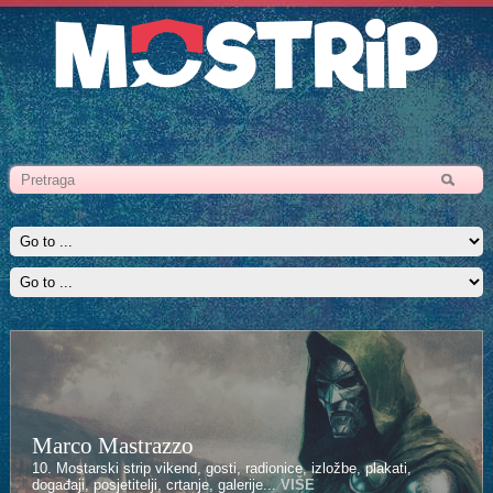
Marco Mastrazzo
Kenan Halilović
10. Mostarski strip vikend, gosti, radionice, izložbe, plakati,
10. Mostarski strip vikend, gosti, radionice, izložbe, plakati,
događaji, posjetitelji, crtanje, galerije...
događaji, posjetitelji, crtanje, galerije...
VIŠE
VIŠE