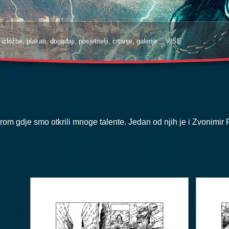
zložbe, plakati, događaji, posjetitelji, crtanje, galerije...
VIŠE
arom gdje smo otkrili mnoge talente. Jedan od njih je i Zvonimir