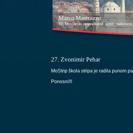
Kenan Halilović
10. Mostarski strip vikend, gosti, radionice, i
27. Zvonimir Pehar
MoStrip škola stripa je radila punom p
Ponosni!!!