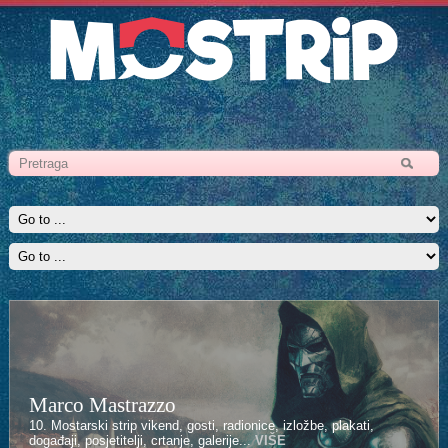
Marco Mastrazzo
Kenan Halilović
10. Mostarski strip vikend, gosti, radionice, izložbe, plakati,
10. Mostarski strip vikend, gosti, radionice, izložbe, plakati,
događaji, posjetitelji, crtanje, galerije...
događaji, posjetitelji, crtanje, galerije...
VIŠE
VIŠE