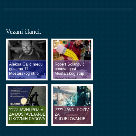
Vezani članci:
Aleksa Gajić među
Robert Solanović
gostima 11.
ponovo gost
Mostarskog strip
Mostarskog strip
vikenda
vikenda
???? JAVNI POZIV
???? JAVNI POZIV
ZA DOSTAVLJANJE
ZA
LIKOVNIH RADOVA
SUDJELOVANJE
U OBLIKU
NA EDUKACIJSKIM
ILUSTRACIJA ILI
RADIONICAMA
STRIP TABLI ????
STRIPA ????