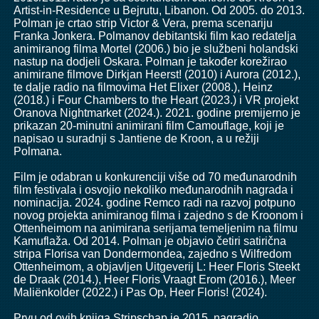
Artist-in-Residence u Bejrutu, Libanon. Od 2005. do 2013.
Polman je crtao strip Victor & Vera, prema scenariju
Franka Jonkera. Polmanov debitantski film kao redatelja
animiranog filma Mortel (2006.) bio je službeni holandski
nastup na dodjeli Oskara. Polman je također korežirao
animirane filmove Dirkjan Heerst! (2010) i Aurora (2012.),
te dalje radio na filmovima Het Elixer (2008.), Heinz
(2018.) i Four Chambers to the Heart (2023.) i VR projekt
Oranova Nightmarket (2024.). 2021. godine premijerno je
prikazan 20-minutni animirani film Camouflage, koji je
napisao u suradnji s Jantiene de Kroon, a u režiji
Polmana.
Film je odabran u konkurenciji više od 70 međunarodnih
film festivala i osvojio nekoliko međunarodnih nagrada i
nominacija. 2024. godine Remco radi na razvoj potpuno
novog projekta animiranog filma i zajedno s de Kroonom i
Ottenheimom na animirana serijama temeljenim na filmu
Kamuflaža. Od 2014. Polman je objavio četiri satirična
stripa Florisa van Dondermondea, zajedno s Wilfredom
Ottenheimom, a objavljen Uitgeverij L: Heer Floris Steekt
de Draak (2014.), Heer Floris Vraagt ​​Erom (2016.), Meer
Maliënkolder (2022.) i Pas Op, Heer Floris! (2024).
Prvu od ovih knjiga Stripschap je 2015. nagradio