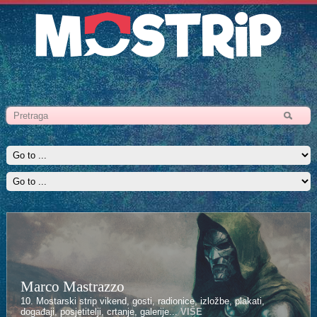
Marco Mastrazzo
10. Mostarski strip vikend, gosti, radionice, izložbe, plakati,
događaji, posjetitelji, crtanje, galerije...
VIŠE