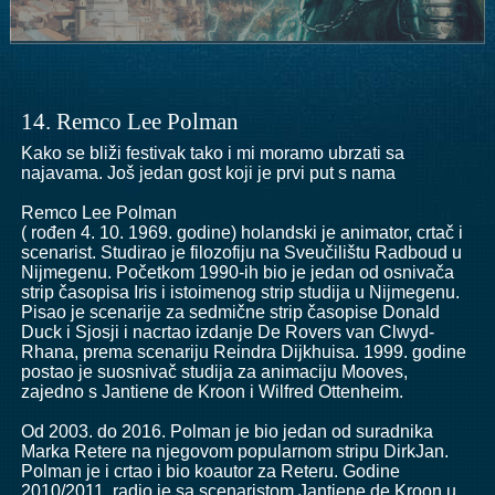
14. Remco Lee Polman
Kako se bliži festivak tako i mi moramo ubrzati sa
najavama. Još jedan gost koji je prvi put s nama
Remco Lee Polman
( rođen 4. 10. 1969. godine) holandski je animator, crtač i
scenarist. Studirao je filozofiju na Sveučilištu Radboud u
Nijmegenu. Početkom 1990-ih bio je jedan od osnivača
strip časopisa Iris i istoimenog strip studija u Nijmegenu.
Pisao je scenarije za sedmične strip časopise Donald
Duck i Sjosji i nacrtao izdanje De Rovers van Clwyd-
Rhana, prema scenariju Reindra Dijkhuisa. 1999. godine
postao je suosnivač studija za animaciju Mooves,
zajedno s Jantiene de Kroon i Wilfred Ottenheim.
Od 2003. do 2016. Polman je bio jedan od suradnika
Marka Retere na njegovom popularnom stripu DirkJan.
Polman je i crtao i bio koautor za Reteru. Godine
2010/2011. radio je sa scenaristom Jantiene de Kroon u